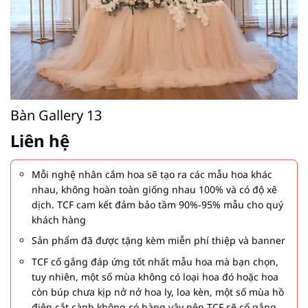
Bàn Gallery 13
Liên hệ
Mỗi nghệ nhân cắm hoa sẽ tạo ra các mẫu hoa khác
nhau, không hoàn toàn giống nhau 100% và có độ xê
dịch. TCF cam kết đảm bảo tầm 90%-95% mẫu cho quý
khách hàng
Sản phẩm đã được tặng kèm miễn phí thiệp và banner
TCF cố gắng đáp ứng tốt nhất mẫu hoa mà bạn chọn,
tuy nhiên, một số mùa không có loại hoa đó hoặc hoa
còn búp chưa kịp nở nở hoa ly, loa kèn, một số mùa hồ
điệp cắt cành không có hàng vậy nên TCF sẽ cố gắng