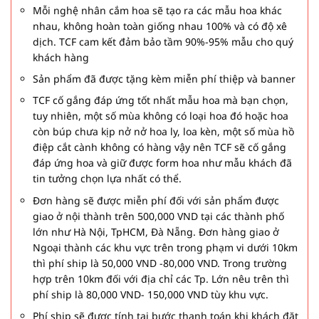
Mỗi nghệ nhân cắm hoa sẽ tạo ra các mẫu hoa khác
nhau, không hoàn toàn giống nhau 100% và có độ xê
dịch. TCF cam kết đảm bảo tầm 90%-95% mẫu cho quý
khách hàng
Sản phẩm đã được tặng kèm miễn phí thiệp và banner
TCF cố gắng đáp ứng tốt nhất mẫu hoa mà bạn chọn,
tuy nhiên, một số mùa không có loại hoa đó hoặc hoa
còn búp chưa kịp nở nở hoa ly, loa kèn, một số mùa hồ
điệp cắt cành không có hàng vậy nên TCF sẽ cố gắng
đáp ứng hoa và giữ được form hoa như mẫu khách đã
tin tưởng chọn lựa nhất có thể.
Đơn hàng sẽ được miễn phí đối với sản phẩm được
giao ở nội thành trên 500,000 VND tại các thành phố
lớn như Hà Nội, TpHCM, Đà Nẵng. Đơn hàng giao ở
Ngoại thành các khu vực trên trong phạm vi dưới 10km
thì phí ship là 50,000 VND -80,000 VND. Trong trường
hợp trên 10km đối với địa chỉ các Tp. Lớn nêu trên thì
phí ship là 80,000 VND- 150,000 VND tùy khu vực.
Phí ship sẽ được tính tại bước thanh toán khi khách đặt