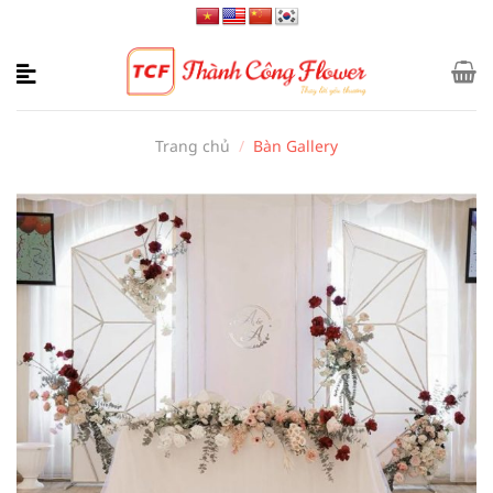
Bỏ
qua
nội
dung
Trang chủ
/
Bàn Gallery