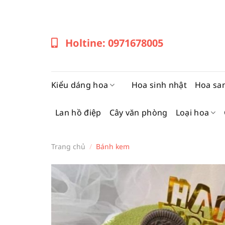
Bỏ
qua
nội
Holtine: 0971678005
dung
Kiểu dáng hoa
Hoa sinh nhật
Hoa sa
Lan hồ điệp
Cây văn phòng
Loại hoa
Trang chủ
/
Bánh kem