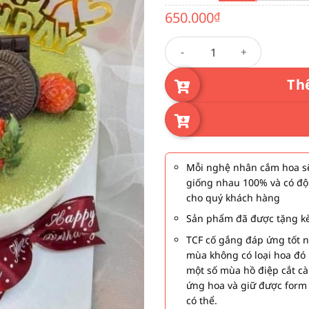
6
650.000
₫
đ
9
Bánh kem 67 số lượng
Th
Mỗi nghệ nhân cắm hoa sẽ
giống nhau 100% và có độ
cho quý khách hàng
Sản phẩm đã được tặng kè
TCF cố gắng đáp ứng tốt 
mùa không có loại hoa đó 
một số mùa hồ điệp cắt c
ứng hoa và giữ được form
có thể.