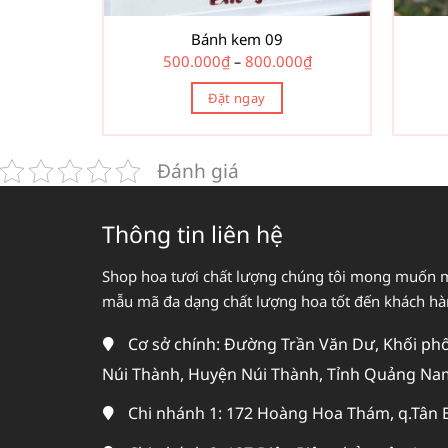
chọn
trên
Bánh kem 09
Khoảng
500.000
₫
800.000
₫
trang
–
giá:
sản
từ
Đặt ngay
500.000₫
phẩm
đến
Sản
800.000₫
phẩm
Đánh giá
này
có
nhiều
Thông tin liên hệ
biến
thể.
Shop hoa tươi chất lượng chúng tôi mong muốn 
Các
mẫu mã đa dạng chất lượng hoa tốt đến khách h
tùy
chọn
Cơ sở chính: Đường Trần Văn Dư, Khối phố 
có
Núi Thành, Huyện Núi Thành, Tỉnh Quảng Na
thể
được
Chi nhánh 1: 172 Hoàng Hoa Thám, q.Tân 
chọn
trên