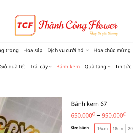
ng trọng
Hoa sáp
Dịch vụ cưới hỏi
Hoa chúc mừng
Giỏ quà tết
Trái cây
Bánh kem
Quà tặng
Tin tức
Bánh kem 67
K
–
₫
₫
650.000
950.000
gi
t
Size bánh
16cm
18cm
2