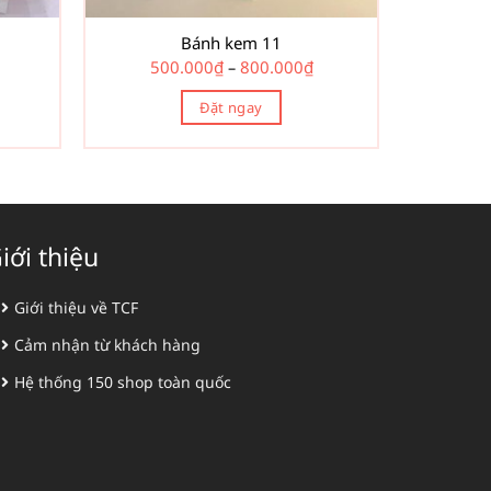
chọn
trên
Bánh kem 11
Khoảng
Khoảng
500.000
₫
800.000
₫
trang
–
giá:
giá:
sản
từ
từ
Đặt ngay
500.000₫
500.000₫
phẩm
đến
đến
Sản
800.000₫
800.000₫
phẩm
này
có
nhiều
iới thiệu
biến
thể.
Giới thiệu về TCF
Các
tùy
Cảm nhận từ khách hàng
chọn
Hệ thống 150 shop toàn quốc
có
thể
được
chọn
trên