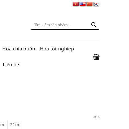
Tìm
kiếm:
Hoa chia buồn
Hoa tốt nghiệp
Liên hệ
hoảng
á:
XÓA
ừ
0cm
22cm