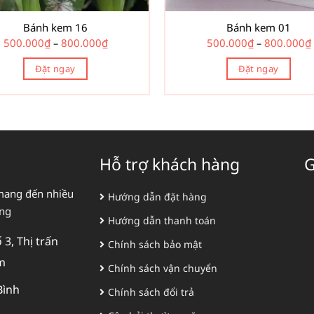
chọn
chọn
trên
trên
Bánh kem 16
Bánh kem 01
Khoảng
500.000
₫
800.000
₫
500.000
₫
800.000
₫
trang
trang
–
–
giá:
sản
sản
từ
Đặt ngay
Đặt ngay
500.000₫
phẩm
phẩm
đến
Sản
Sản
800.000₫
phẩm
phẩm
này
này
có
có
nhiều
nhiều
Hỗ trợ khách hàng
G
biến
biến
thể.
thể.
mang đến nhiều
Hướng dẫn đặt hàng
Các
Các
àng
tùy
tùy
Hướng dẫn thanh toán
chọn
chọn
3, Thị trấn
Chính sách bảo mật
có
có
m
thể
thể
Chính sách vận chuyển
được
được
Bình
Chính sách đổi trả
chọn
chọn
trên
trên