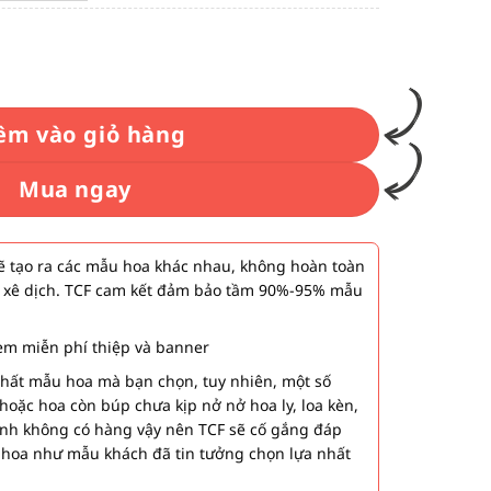
50.000₫
ến
50.000₫
êm vào giỏ hàng
Mua ngay
 tạo ra các mẫu hoa khác nhau, không hoàn toàn
 xê dịch. TCF cam kết đảm bảo tầm 90%-95% mẫu
m miễn phí thiệp và banner
nhất mẫu hoa mà bạn chọn, tuy nhiên, một số
hoặc hoa còn búp chưa kịp nở nở hoa ly, loa kèn,
ành không có hàng vậy nên TCF sẽ cố gắng đáp
 hoa như mẫu khách đã tin tưởng chọn lựa nhất