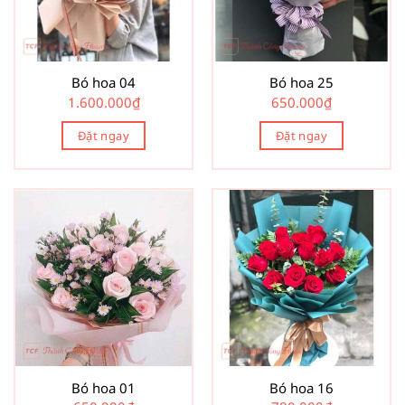
Bó hoa 04
Bó hoa 25
1.600.000
₫
650.000
₫
Đặt ngay
Đặt ngay
Bó hoa 01
Bó hoa 16