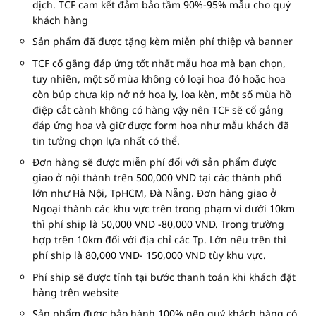
dịch. TCF cam kết đảm bảo tầm 90%-95% mẫu cho quý
khách hàng
Sản phẩm đã được tặng kèm miễn phí thiệp và banner
TCF cố gắng đáp ứng tốt nhất mẫu hoa mà bạn chọn,
tuy nhiên, một số mùa không có loại hoa đó hoặc hoa
còn búp chưa kịp nở nở hoa ly, loa kèn, một số mùa hồ
điệp cắt cành không có hàng vậy nên TCF sẽ cố gắng
đáp ứng hoa và giữ được form hoa như mẫu khách đã
tin tưởng chọn lựa nhất có thể.
Đơn hàng sẽ được miễn phí đối với sản phẩm được
giao ở nội thành trên 500,000 VND tại các thành phố
lớn như Hà Nội, TpHCM, Đà Nẵng. Đơn hàng giao ở
Ngoại thành các khu vực trên trong phạm vi dưới 10km
thì phí ship là 50,000 VND -80,000 VND. Trong trường
hợp trên 10km đối với địa chỉ các Tp. Lớn nêu trên thì
phí ship là 80,000 VND- 150,000 VND tùy khu vực.
Phí ship sẽ được tính tại bước thanh toán khi khách đặt
hàng trên website
Sản phẩm được bảo hành 100% nên quý khách hàng có