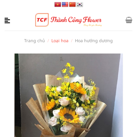
Bỏ
qua
nội
dung
Trang chủ
/
Loại hoa
/
Hoa hướng dương