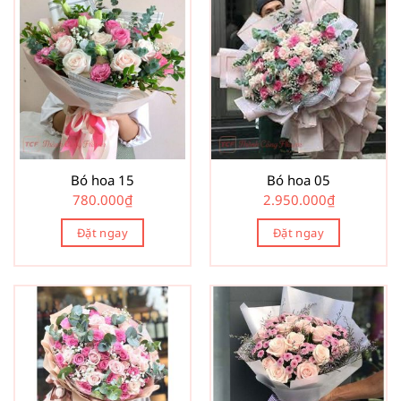
Bó hoa 15
Bó hoa 05
780.000
₫
2.950.000
₫
Đặt ngay
Đặt ngay