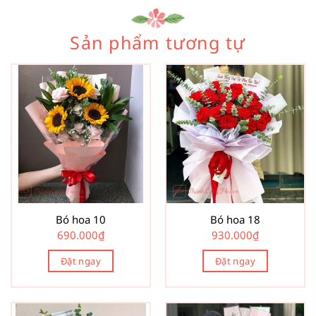
Sản phẩm tương tự
Bó hoa 10
Bó hoa 18
690.000
₫
930.000
₫
Đặt ngay
Đặt ngay