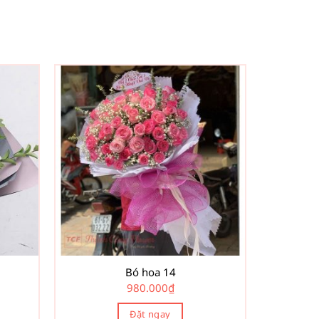
Bó hoa 14
980.000
₫
Đặt ngay