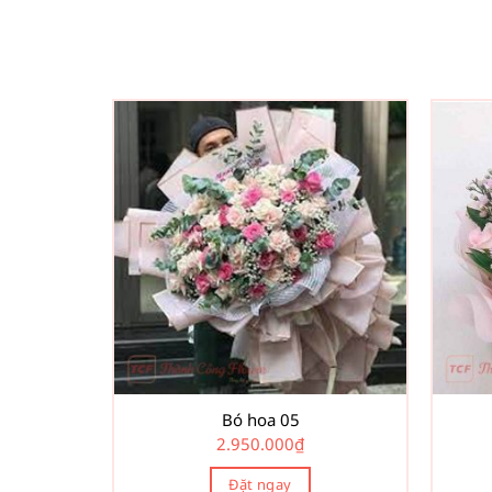
Bó hoa 05
2.950.000
₫
Đặt ngay