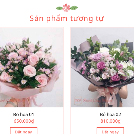
Sản phẩm tương tự
Bó hoa 01
Bó hoa 02
650.000
₫
810.000
₫
Đặt ngay
Đặt ngay