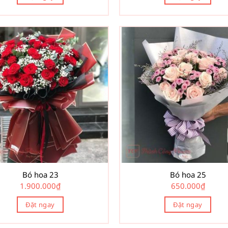
Bó hoa 23
Bó hoa 25
1.900.000
₫
650.000
₫
Đặt ngay
Đặt ngay