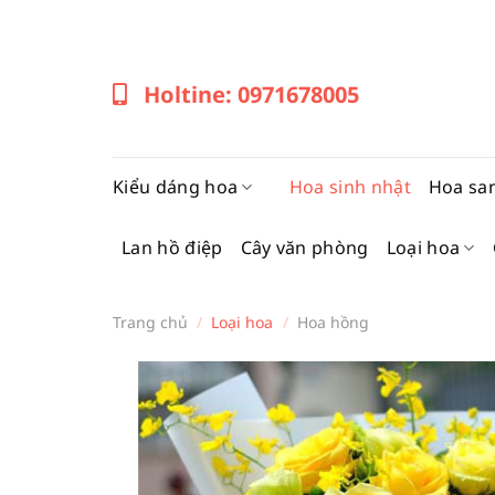
Bỏ
qua
nội
Holtine: 0971678005
dung
Kiểu dáng hoa
Hoa sinh nhật
Hoa sa
Lan hồ điệp
Cây văn phòng
Loại hoa
Trang chủ
/
Loại hoa
/
Hoa hồng