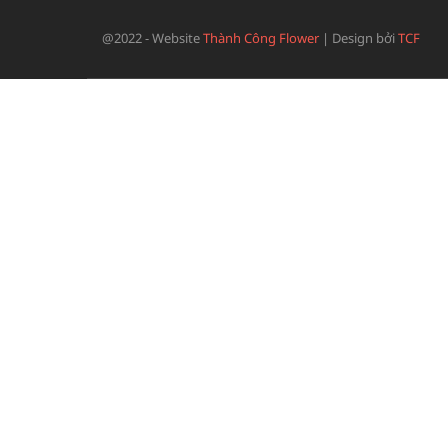
@2022 - Website
Thành Công Flower
|
Design bởi
TCF