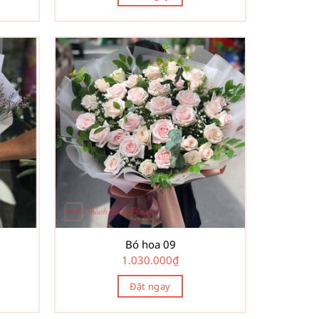
Bó hoa 09
1.030.000
₫
Đặt ngay