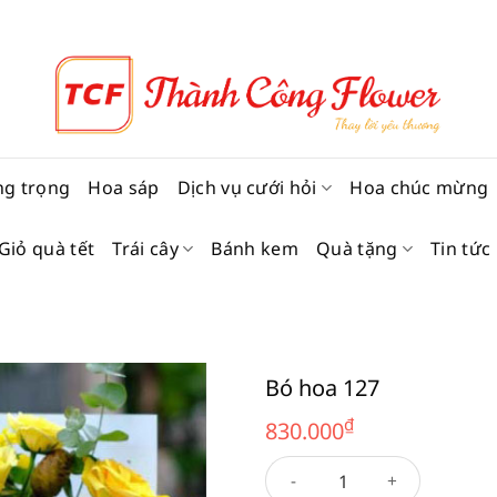
ng trọng
Hoa sáp
Dịch vụ cưới hỏi
Hoa chúc mừng
Giỏ quà tết
Trái cây
Bánh kem
Quà tặng
Tin tức
Bó hoa 127
₫
830.000
Bó hoa 127 số lượng