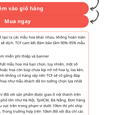
êm vào giỏ hàng
Mua ngay
 tạo ra các mẫu hoa khác nhau, không hoàn toàn
 xê dịch. TCF cam kết đảm bảo tầm 90%-95% mẫu
m miễn phí thiệp và banner
nhất mẫu hoa mà bạn chọn, tuy nhiên, một số
hoặc hoa còn búp chưa kịp nở nở hoa ly, loa kèn,
ành không có hàng vậy nên TCF sẽ cố gắng đáp
 hoa như mẫu khách đã tin tưởng chọn lựa nhất
í đối với sản phẩm được giao ở nội thành trên
h phố lớn như Hà Nội, TpHCM, Đà Nẵng. Đơn hàng
u vực trên trong phạm vi dưới 10km thì phí ship
. Trong trường hợp trên 10km đối với địa chỉ các