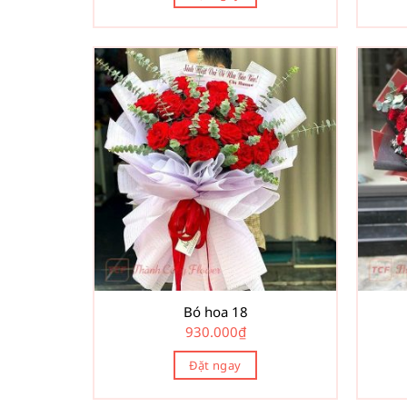
Bó hoa 18
930.000
₫
Đặt ngay