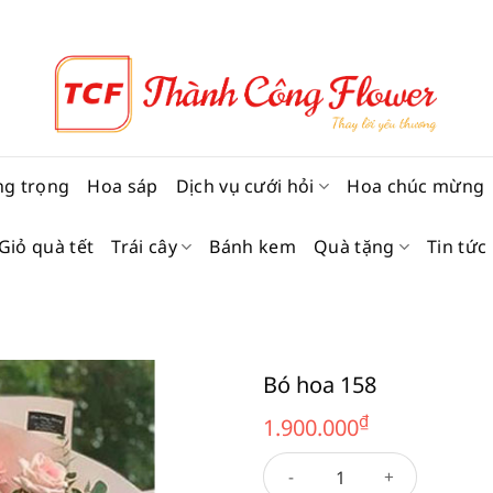
ng trọng
Hoa sáp
Dịch vụ cưới hỏi
Hoa chúc mừng
Giỏ quà tết
Trái cây
Bánh kem
Quà tặng
Tin tức
Bó hoa 158
₫
1.900.000
Bó hoa 158 số lượng