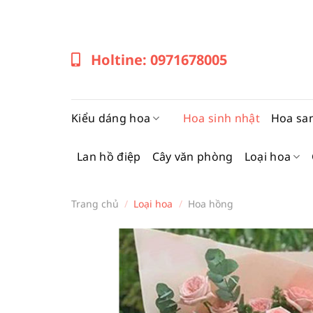
Bỏ
qua
nội
Holtine: 0971678005
dung
Kiểu dáng hoa
Hoa sinh nhật
Hoa sa
Lan hồ điệp
Cây văn phòng
Loại hoa
Trang chủ
/
Loại hoa
/
Hoa hồng