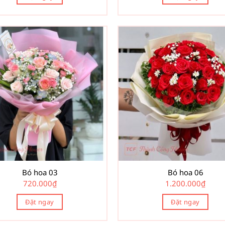
Bó hoa 03
Bó hoa 06
720.000
₫
1.200.000
₫
Đặt ngay
Đặt ngay