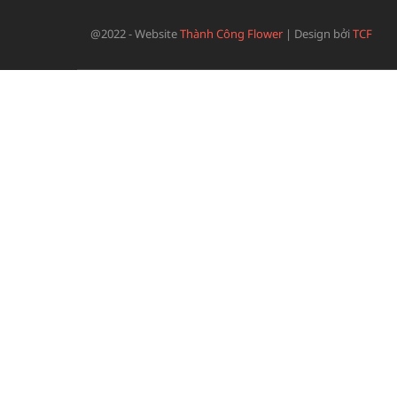
@2022 - Website
Thành Công Flower
|
Design bởi
TCF