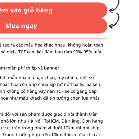
êm vào giỏ hàng
Mua ngay
 tạo ra các mẫu hoa khác nhau, không hoàn toàn
 xê dịch. TCF cam kết đảm bảo tầm 90%-95% mẫu
m miễn phí thiệp và banner
nhất mẫu hoa mà bạn chọn, tuy nhiên, một số
hoặc hoa còn búp chưa kịp nở nở hoa ly, loa kèn,
ành không có hàng vậy nên TCF sẽ cố gắng đáp
 hoa như mẫu khách đã tin tưởng chọn lựa nhất
í đối với sản phẩm được giao ở nội thành trên
h phố lớn như Hà Nội, TpHCM, Đà Nẵng. Đơn hàng
u vực trên trong phạm vi dưới 10km thì phí ship
. Trong trường hợp trên 10km đối với địa chỉ các