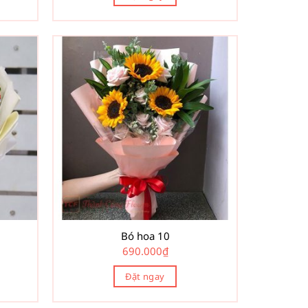
Bó hoa 10
690.000
₫
Đặt ngay