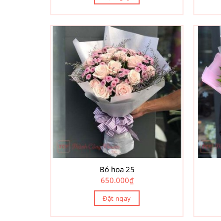
Bó hoa 25
650.000
₫
Đặt ngay