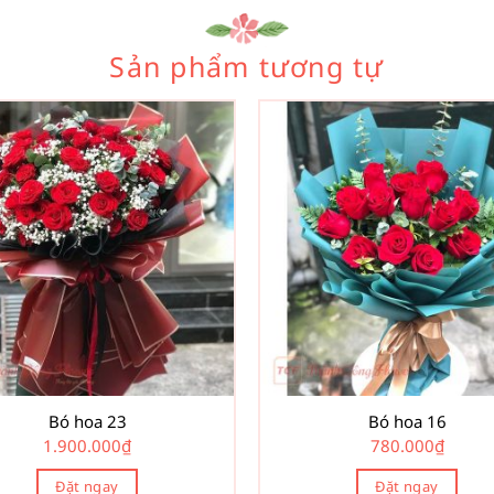
Sản phẩm tương tự
Bó hoa 23
Bó hoa 16
1.900.000
₫
780.000
₫
Đặt ngay
Đặt ngay