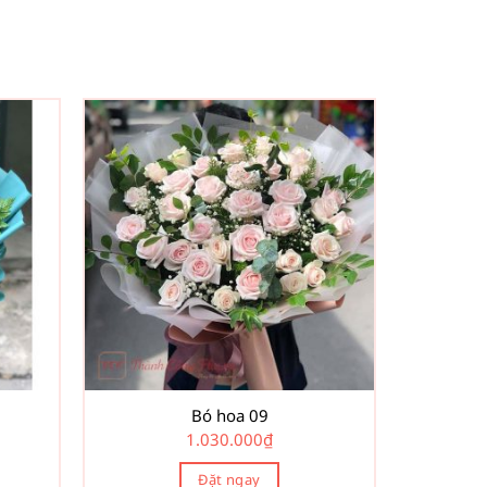
Bó hoa 09
1.030.000
₫
Đặt ngay