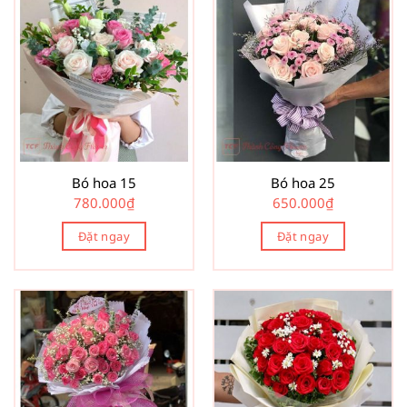
Bó hoa 15
Bó hoa 25
780.000
₫
650.000
₫
Đặt ngay
Đặt ngay