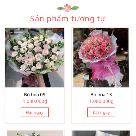
Sản phẩm tương tự
Bó hoa 09
Bó hoa 13
1.030.000
₫
1.080.000
₫
Đặt ngay
Đặt ngay