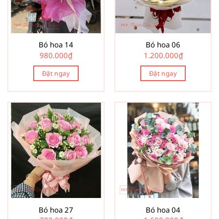
Bó hoa 14
Bó hoa 06
980.000
₫
1.200.000
₫
Đặt ngay
Đặt ngay
Bó hoa 27
Bó hoa 04