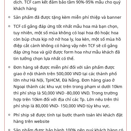
dịch. TCF cam kết đảm bảo tầm 90%-95% mẫu cho quý
khách hàng
Sản phẩm đã được tặng kèm miễn phí thiệp và banner
TCF cố gắng đáp ứng tốt nhất mẫu hoa mà bạn chọn,
tuy nhiên, một số mùa không có loại hoa đó hoặc hoa
còn búp chưa kịp nở nở hoa ly, loa kèn, một số mùa hồ
điệp cắt cành không có hàng vậy nên TCF sẽ cố gắng
đáp ứng hoa và giữ được form hoa như mẫu khách đã
tin tưởng chọn lựa nhất có thể.
Đơn hàng sẽ được miễn phí đối với sản phẩm được
giao ở nội thành trên 500,000 VND tại các thành phố
lớn như Hà Nội, TpHCM, Đà Nẵng. Đơn hàng giao ở
Ngoại thành các khu vực trên trong phạm vi dưới 10km
thì phí ship là 50,000 VND -80,000 VND. Trong trường
hợp trên 10km đối với địa chỉ các Tp. Lớn nêu trên thì
phí ship là 80,000 VND- 150,000 VND tùy khu vực.
Phí ship sẽ được tính tại bước thanh toán khi khách đặt
hàng trên website
Sản phẩm được bảo hành 100% nên quý khách hàng có