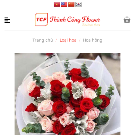
Bỏ
qua
nội
dung
Trang chủ
/
Loại hoa
/
Hoa hồng