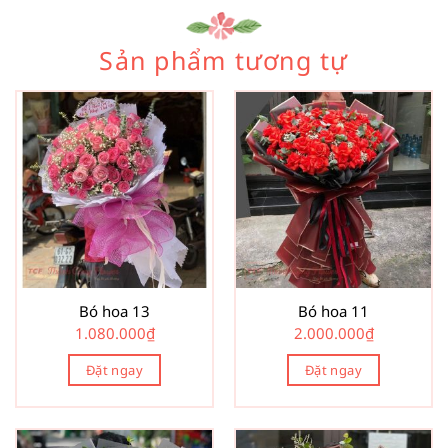
Sản phẩm tương tự
Bó hoa 13
Bó hoa 11
1.080.000
₫
2.000.000
₫
Đặt ngay
Đặt ngay