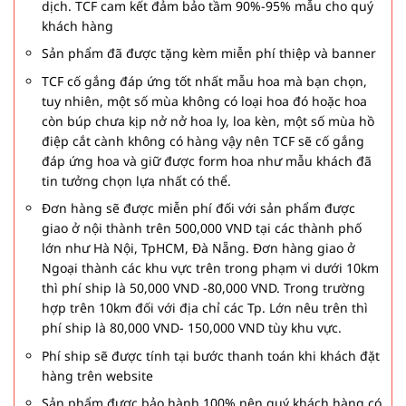
dịch. TCF cam kết đảm bảo tầm 90%-95% mẫu cho quý
khách hàng
Sản phẩm đã được tặng kèm miễn phí thiệp và banner
TCF cố gắng đáp ứng tốt nhất mẫu hoa mà bạn chọn,
tuy nhiên, một số mùa không có loại hoa đó hoặc hoa
còn búp chưa kịp nở nở hoa ly, loa kèn, một số mùa hồ
điệp cắt cành không có hàng vậy nên TCF sẽ cố gắng
đáp ứng hoa và giữ được form hoa như mẫu khách đã
tin tưởng chọn lựa nhất có thể.
Đơn hàng sẽ được miễn phí đối với sản phẩm được
giao ở nội thành trên 500,000 VND tại các thành phố
lớn như Hà Nội, TpHCM, Đà Nẵng. Đơn hàng giao ở
Ngoại thành các khu vực trên trong phạm vi dưới 10km
thì phí ship là 50,000 VND -80,000 VND. Trong trường
hợp trên 10km đối với địa chỉ các Tp. Lớn nêu trên thì
phí ship là 80,000 VND- 150,000 VND tùy khu vực.
Phí ship sẽ được tính tại bước thanh toán khi khách đặt
hàng trên website
Sản phẩm được bảo hành 100% nên quý khách hàng có