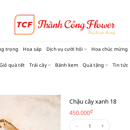
ng trọng
Hoa sáp
Dịch vụ cưới hỏi
Hoa chúc mừng
Giỏ quà tết
Trái cây
Bánh kem
Quà tặng
Tin tức
Chậu cây xanh 18
₫
450.000
Chậu cây xanh 18 số lượng