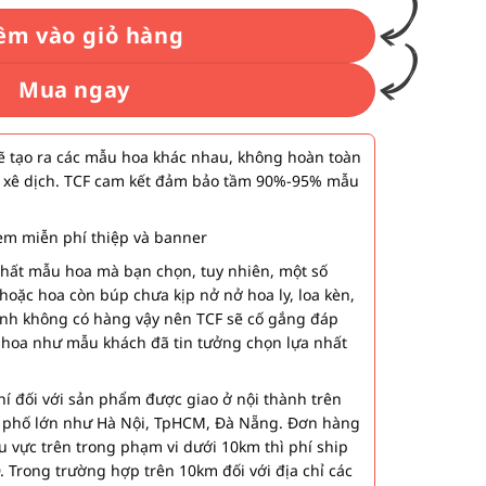
êm vào giỏ hàng
Mua ngay
 tạo ra các mẫu hoa khác nhau, không hoàn toàn
 xê dịch. TCF cam kết đảm bảo tầm 90%-95% mẫu
m miễn phí thiệp và banner
nhất mẫu hoa mà bạn chọn, tuy nhiên, một số
hoặc hoa còn búp chưa kịp nở nở hoa ly, loa kèn,
ành không có hàng vậy nên TCF sẽ cố gắng đáp
 hoa như mẫu khách đã tin tưởng chọn lựa nhất
í đối với sản phẩm được giao ở nội thành trên
h phố lớn như Hà Nội, TpHCM, Đà Nẵng. Đơn hàng
u vực trên trong phạm vi dưới 10km thì phí ship
. Trong trường hợp trên 10km đối với địa chỉ các