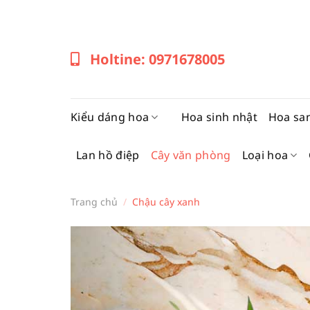
Bỏ
qua
nội
Holtine: 0971678005
dung
Kiểu dáng hoa
Hoa sinh nhật
Hoa sa
Lan hồ điệp
Cây văn phòng
Loại hoa
Trang chủ
/
Chậu cây xanh