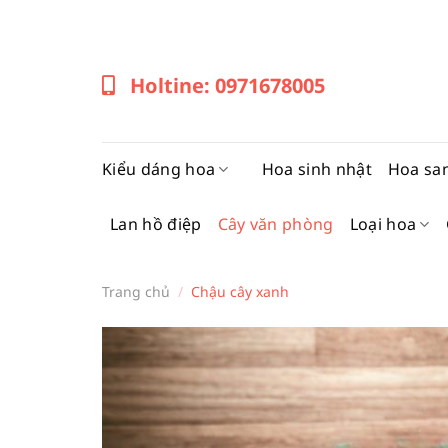
Bỏ
qua
nội
Holtine: 0971678005
dung
Kiểu dáng hoa
Hoa sinh nhật
Hoa sa
Lan hồ điệp
Cây văn phòng
Loại hoa
Trang chủ
/
Chậu cây xanh