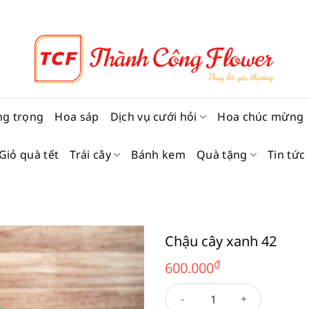
ng trọng
Hoa sáp
Dịch vụ cưới hỏi
Hoa chúc mừng
Giỏ quà tết
Trái cây
Bánh kem
Quà tặng
Tin tức
Chậu cây xanh 42
₫
600.000
Chậu cây xanh 42 số lượng