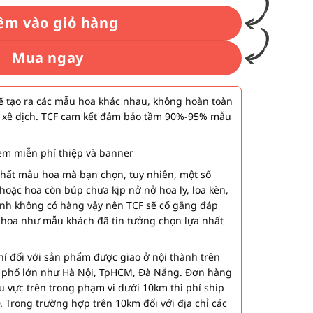
êm vào giỏ hàng
Mua ngay
 tạo ra các mẫu hoa khác nhau, không hoàn toàn
 xê dịch. TCF cam kết đảm bảo tầm 90%-95% mẫu
m miễn phí thiệp và banner
nhất mẫu hoa mà bạn chọn, tuy nhiên, một số
hoặc hoa còn búp chưa kịp nở nở hoa ly, loa kèn,
ành không có hàng vậy nên TCF sẽ cố gắng đáp
 hoa như mẫu khách đã tin tưởng chọn lựa nhất
í đối với sản phẩm được giao ở nội thành trên
h phố lớn như Hà Nội, TpHCM, Đà Nẵng. Đơn hàng
u vực trên trong phạm vi dưới 10km thì phí ship
. Trong trường hợp trên 10km đối với địa chỉ các