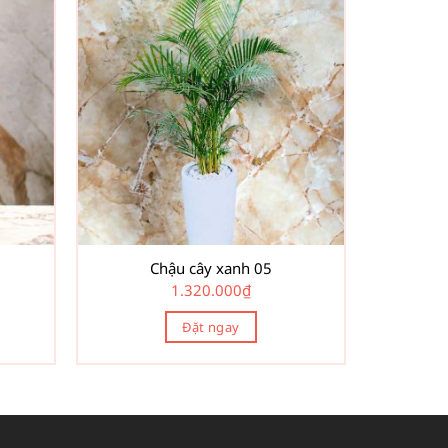
Chậu cây xanh 05
1.320.000
₫
Đặt ngay