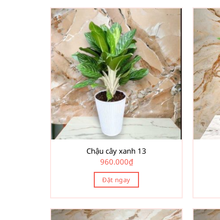
Chậu cây xanh 13
960.000
₫
Đặt ngay