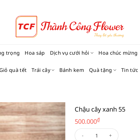
ng trọng
Hoa sáp
Dịch vụ cưới hỏi
Hoa chúc mừng
Giỏ quà tết
Trái cây
Bánh kem
Quà tặng
Tin tức
Chậu cây xanh 55
₫
500.000
Chậu cây xanh 55 số lượng