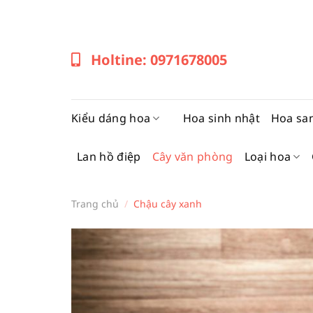
Bỏ
qua
nội
Holtine: 0971678005
dung
Kiểu dáng hoa
Hoa sinh nhật
Hoa sa
Lan hồ điệp
Cây văn phòng
Loại hoa
Trang chủ
/
Chậu cây xanh