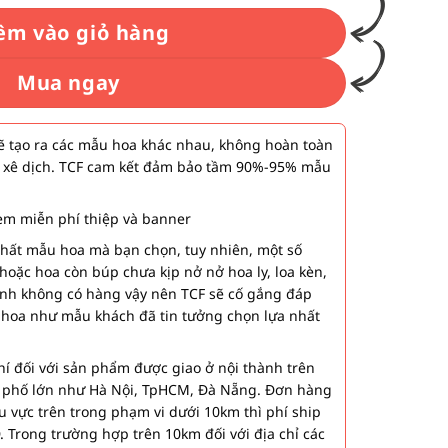
êm vào giỏ hàng
Mua ngay
 tạo ra các mẫu hoa khác nhau, không hoàn toàn
 xê dịch. TCF cam kết đảm bảo tầm 90%-95% mẫu
m miễn phí thiệp và banner
nhất mẫu hoa mà bạn chọn, tuy nhiên, một số
hoặc hoa còn búp chưa kịp nở nở hoa ly, loa kèn,
ành không có hàng vậy nên TCF sẽ cố gắng đáp
 hoa như mẫu khách đã tin tưởng chọn lựa nhất
í đối với sản phẩm được giao ở nội thành trên
h phố lớn như Hà Nội, TpHCM, Đà Nẵng. Đơn hàng
u vực trên trong phạm vi dưới 10km thì phí ship
. Trong trường hợp trên 10km đối với địa chỉ các