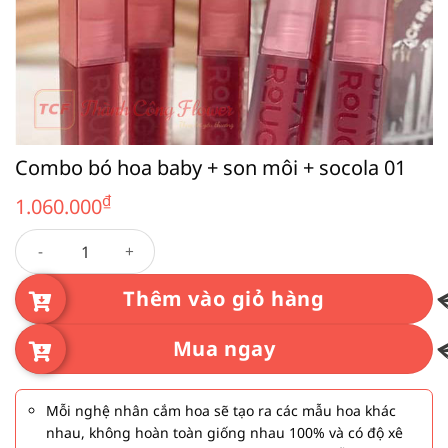
Combo bó hoa baby + son môi + socola 01
₫
1.060.000
Combo bó hoa baby + son môi + socola 01 số lượng
Thêm vào giỏ hàng
Mua ngay
Mỗi nghệ nhân cắm hoa sẽ tạo ra các mẫu hoa khác
nhau, không hoàn toàn giống nhau 100% và có độ xê