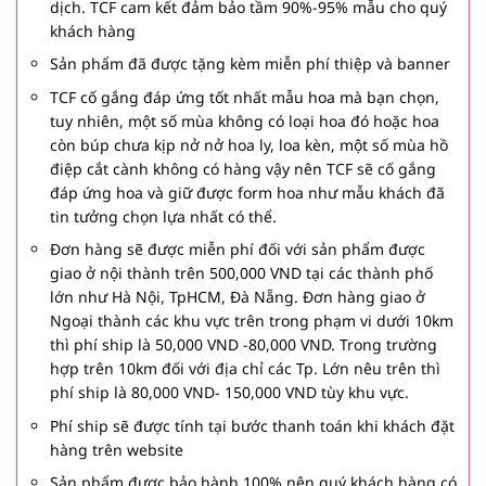
dịch. TCF cam kết đảm bảo tầm 90%-95% mẫu cho quý
khách hàng
Sản phẩm đã được tặng kèm miễn phí thiệp và banner
TCF cố gắng đáp ứng tốt nhất mẫu hoa mà bạn chọn,
tuy nhiên, một số mùa không có loại hoa đó hoặc hoa
còn búp chưa kịp nở nở hoa ly, loa kèn, một số mùa hồ
điệp cắt cành không có hàng vậy nên TCF sẽ cố gắng
đáp ứng hoa và giữ được form hoa như mẫu khách đã
tin tưởng chọn lựa nhất có thể.
Đơn hàng sẽ được miễn phí đối với sản phẩm được
giao ở nội thành trên 500,000 VND tại các thành phố
lớn như Hà Nội, TpHCM, Đà Nẵng. Đơn hàng giao ở
Ngoại thành các khu vực trên trong phạm vi dưới 10km
thì phí ship là 50,000 VND -80,000 VND. Trong trường
hợp trên 10km đối với địa chỉ các Tp. Lớn nêu trên thì
phí ship là 80,000 VND- 150,000 VND tùy khu vực.
Phí ship sẽ được tính tại bước thanh toán khi khách đặt
hàng trên website
Sản phẩm được bảo hành 100% nên quý khách hàng có