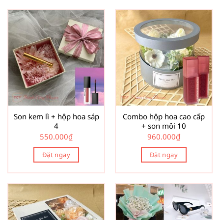
Son kem lì + hộp hoa sáp
Combo hộp hoa cao cấp
4
+ son môi 10
550.000
₫
960.000
₫
Đặt ngay
Đặt ngay