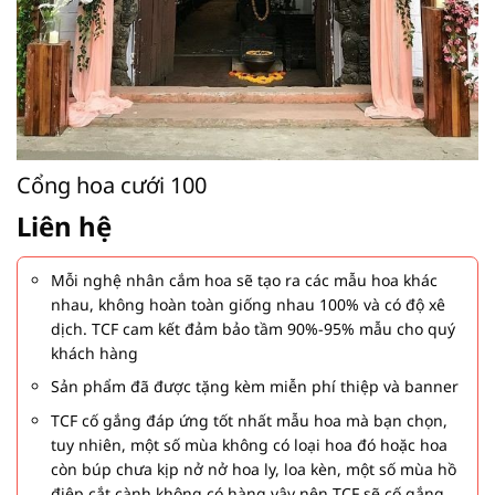
Cổng hoa cưới 100
Liên hệ
Mỗi nghệ nhân cắm hoa sẽ tạo ra các mẫu hoa khác
nhau, không hoàn toàn giống nhau 100% và có độ xê
dịch. TCF cam kết đảm bảo tầm 90%-95% mẫu cho quý
khách hàng
Sản phẩm đã được tặng kèm miễn phí thiệp và banner
TCF cố gắng đáp ứng tốt nhất mẫu hoa mà bạn chọn,
tuy nhiên, một số mùa không có loại hoa đó hoặc hoa
còn búp chưa kịp nở nở hoa ly, loa kèn, một số mùa hồ
điệp cắt cành không có hàng vậy nên TCF sẽ cố gắng