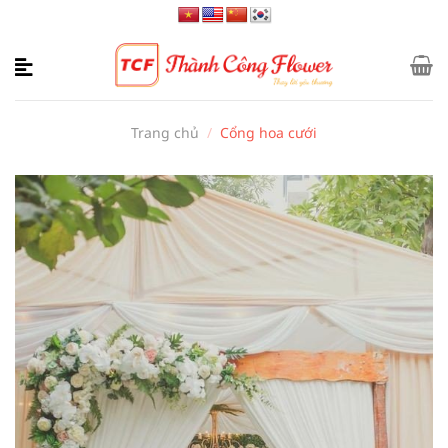
Bỏ
qua
nội
dung
Trang chủ
/
Cổng hoa cưới