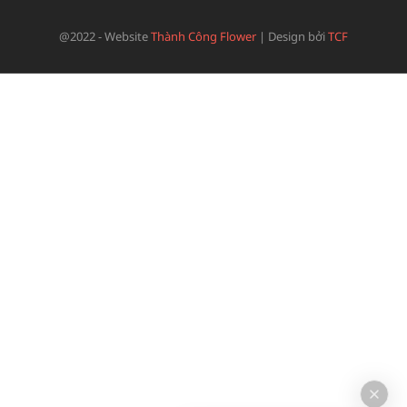
@2022 - Website
Thành Công Flower
|
Design bởi
TCF