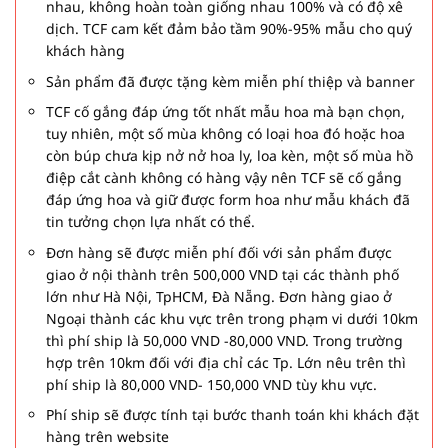
nhau, không hoàn toàn giống nhau 100% và có độ xê
dịch. TCF cam kết đảm bảo tầm 90%-95% mẫu cho quý
khách hàng
Sản phẩm đã được tặng kèm miễn phí thiệp và banner
TCF cố gắng đáp ứng tốt nhất mẫu hoa mà bạn chọn,
tuy nhiên, một số mùa không có loại hoa đó hoặc hoa
còn búp chưa kịp nở nở hoa ly, loa kèn, một số mùa hồ
điệp cắt cành không có hàng vậy nên TCF sẽ cố gắng
đáp ứng hoa và giữ được form hoa như mẫu khách đã
tin tưởng chọn lựa nhất có thể.
Đơn hàng sẽ được miễn phí đối với sản phẩm được
giao ở nội thành trên 500,000 VND tại các thành phố
lớn như Hà Nội, TpHCM, Đà Nẵng. Đơn hàng giao ở
Ngoại thành các khu vực trên trong phạm vi dưới 10km
thì phí ship là 50,000 VND -80,000 VND. Trong trường
hợp trên 10km đối với địa chỉ các Tp. Lớn nêu trên thì
phí ship là 80,000 VND- 150,000 VND tùy khu vực.
Phí ship sẽ được tính tại bước thanh toán khi khách đặt
hàng trên website