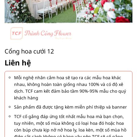
Cổng hoa cưới 12
Liên hệ
Mỗi nghệ nhân cắm hoa sẽ tạo ra các mẫu hoa khác
nhau, không hoàn toàn giống nhau 100% và có độ xê
dịch. TCF cam kết đảm bảo tầm 90%-95% mẫu cho quý
khách hàng
Sản phẩm đã được tặng kèm miễn phí thiệp và banner
TCF cố gắng đáp ứng tốt nhất mẫu hoa mà bạn chọn,
tuy nhiên, một số mùa không có loại hoa đó hoặc hoa
còn búp chưa kịp nở nở hoa ly, loa kèn, một số mùa hồ
điệp cắt cành không có hàng vậy nên TCF sẽ cố gắng