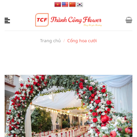
Bỏ
qua
nội
dung
Trang chủ
/
Cổng hoa cưới