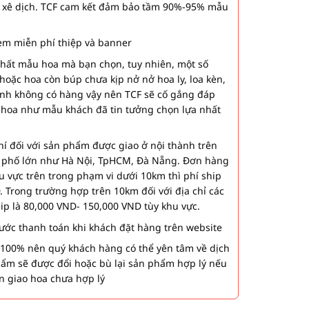
 xê dịch. TCF cam kết đảm bảo tầm 90%-95% mẫu
m miễn phí thiệp và banner
nhất mẫu hoa mà bạn chọn, tuy nhiên, một số
hoặc hoa còn búp chưa kịp nở nở hoa ly, loa kèn,
ành không có hàng vậy nên TCF sẽ cố gắng đáp
 hoa như mẫu khách đã tin tưởng chọn lựa nhất
í đối với sản phẩm được giao ở nội thành trên
h phố lớn như Hà Nội, TpHCM, Đà Nẵng. Đơn hàng
u vực trên trong phạm vi dưới 10km thì phí ship
. Trong trường hợp trên 10km đối với địa chỉ các
hip là 80,000 VND- 150,000 VND tùy khu vực.
 bước thanh toán khi khách đặt hàng trên website
00% nên quý khách hàng có thể yên tâm về dịch
phẩm sẽ được đổi hoặc bù lại sản phẩm hợp lý nếu
n giao hoa chưa hợp lý