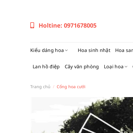
Bỏ
qua
nội
Holtine: 0971678005
dung
Kiểu dáng hoa
Hoa sinh nhật
Hoa sa
Lan hồ điệp
Cây văn phòng
Loại hoa
Trang chủ
/
Cổng hoa cưới