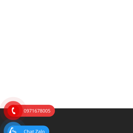
0971678005
Chat Zalo