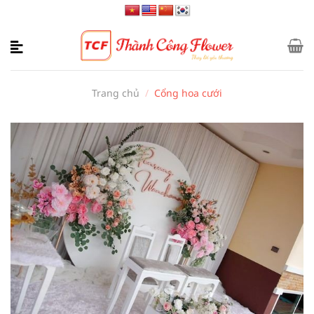
Bỏ
qua
nội
dung
Trang chủ
/
Cổng hoa cưới