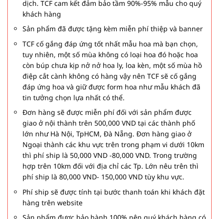
dịch. TCF cam kết đảm bảo tầm 90%-95% mẫu cho quý
khách hàng
Sản phẩm đã được tặng kèm miễn phí thiệp và banner
TCF cố gắng đáp ứng tốt nhất mẫu hoa mà bạn chọn,
tuy nhiên, một số mùa không có loại hoa đó hoặc hoa
còn búp chưa kịp nở nở hoa ly, loa kèn, một số mùa hồ
điệp cắt cành không có hàng vậy nên TCF sẽ cố gắng
đáp ứng hoa và giữ được form hoa như mẫu khách đã
tin tưởng chọn lựa nhất có thể.
Đơn hàng sẽ được miễn phí đối với sản phẩm được
giao ở nội thành trên 500,000 VND tại các thành phố
lớn như Hà Nội, TpHCM, Đà Nẵng. Đơn hàng giao ở
Ngoại thành các khu vực trên trong phạm vi dưới 10km
thì phí ship là 50,000 VND -80,000 VND. Trong trường
hợp trên 10km đối với địa chỉ các Tp. Lớn nêu trên thì
phí ship là 80,000 VND- 150,000 VND tùy khu vực.
Phí ship sẽ được tính tại bước thanh toán khi khách đặt
hàng trên website
Sản phẩm được bảo hành 100% nên quý khách hàng có