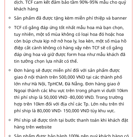
dịch. TCF cam kết đảm bảo tầm 90%-95% mẫu cho quý
khách hàng
Sản phẩm đã được tặng kèm miễn phí thiệp và banner
TCF cố gắng đáp ứng tốt nhất mẫu hoa mà bạn chọn,
tuy nhiên, một số mùa không có loại hoa đó hoặc hoa
còn búp chưa kịp nở nở hoa ly, loa kèn, một số mùa hồ
điệp cắt cành không có hàng vậy nên TCF sẽ cố gắng
đáp ứng hoa và giữ được form hoa như mẫu khách đã
tin tưởng chọn lựa nhất có thể.
Đơn hàng sẽ được miễn phí đối với sản phẩm được
giao ở nội thành trên 500,000 VND tại các thành phố
lớn như Hà Nội, TpHCM, Đà Nẵng. Đơn hàng giao ở
Ngoại thành các khu vực trên trong phạm vi dưới 10km
thì phí ship là 50,000 VND -80,000 VND. Trong trường
hợp trên 10km đối với địa chỉ các Tp. Lớn nêu trên thì
phí ship là 80,000 VND- 150,000 VND tùy khu vực.
Phí ship sẽ được tính tại bước thanh toán khi khách đặt
hàng trên website
Sản phẩm được bảo hành 100% nên quý khách hàng có