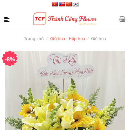
Bỏ
qua
nội
dung
Trang chủ
/
Giỏ hoa - Hộp hoa
/
Giỏ hoa
-8%