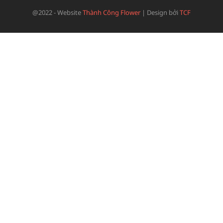
@2022 - Website
Thành Công Flower
|
Design bởi
TCF