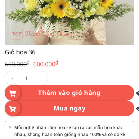
Giỏ hoa 36
Giá
Giá
₫
₫
650.000
600.000
gốc
hiện
Giỏ hoa 36 số lượng
là:
tại
650.000₫.
là:
600.000₫.
Thêm vào giỏ hàng
Mua ngay
Mỗi nghệ nhân cắm hoa sẽ tạo ra các mẫu hoa khác
nhau, không hoàn toàn giống nhau 100% và có độ xê