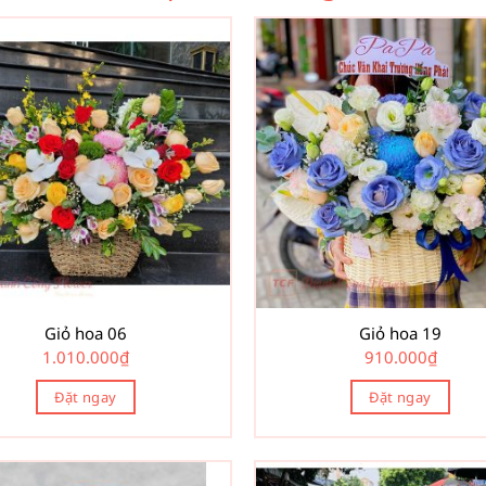
Giỏ hoa 06
Giỏ hoa 19
1.010.000
₫
910.000
₫
Đặt ngay
Đặt ngay