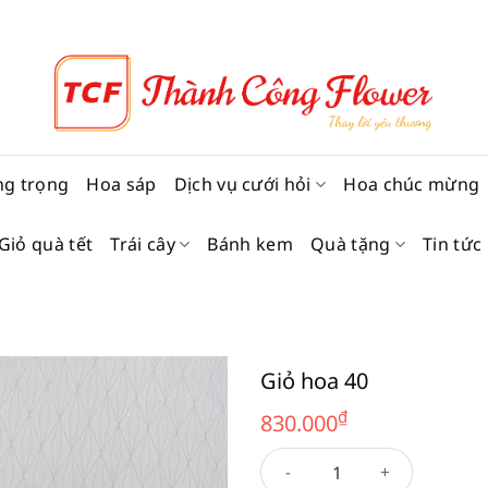
ng trọng
Hoa sáp
Dịch vụ cưới hỏi
Hoa chúc mừng
Giỏ quà tết
Trái cây
Bánh kem
Quà tặng
Tin tức
Giỏ hoa 40
₫
830.000
Giỏ hoa 40 số lượng