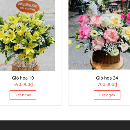
Giỏ hoa 10
Giỏ hoa 24
690.000
₫
700.000
₫
Đặt ngay
Đặt ngay