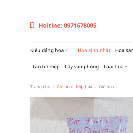
Bỏ
qua
nội
Holtine: 0971678005
dung
Kiểu dáng hoa
Hoa sinh nhật
Hoa sa
Lan hồ điệp
Cây văn phòng
Loại hoa
Trang chủ
/
Giỏ hoa - Hộp hoa
/
Giỏ hoa