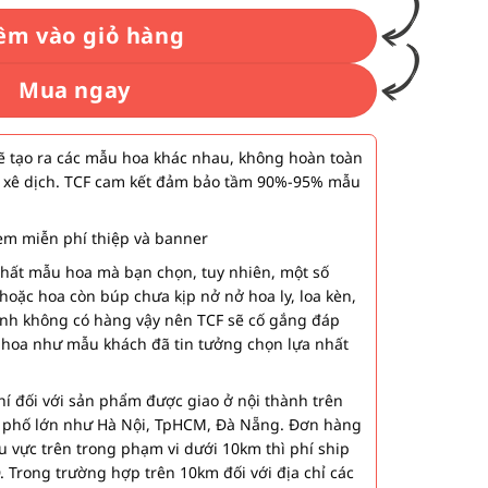
êm vào giỏ hàng
Mua ngay
 tạo ra các mẫu hoa khác nhau, không hoàn toàn
 xê dịch. TCF cam kết đảm bảo tầm 90%-95% mẫu
m miễn phí thiệp và banner
nhất mẫu hoa mà bạn chọn, tuy nhiên, một số
hoặc hoa còn búp chưa kịp nở nở hoa ly, loa kèn,
ành không có hàng vậy nên TCF sẽ cố gắng đáp
 hoa như mẫu khách đã tin tưởng chọn lựa nhất
í đối với sản phẩm được giao ở nội thành trên
h phố lớn như Hà Nội, TpHCM, Đà Nẵng. Đơn hàng
u vực trên trong phạm vi dưới 10km thì phí ship
. Trong trường hợp trên 10km đối với địa chỉ các