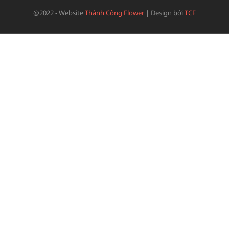
@2022 - Website
Thành Công Flower
|
Design bởi
TCF