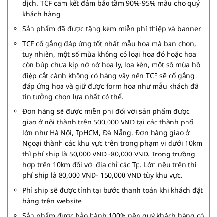
dịch. TCF cam kết đảm bảo tầm 90%-95% mẫu cho quý
khách hàng
Sản phẩm đã được tặng kèm miễn phí thiệp và banner
TCF cố gắng đáp ứng tốt nhất mẫu hoa mà bạn chọn,
tuy nhiên, một số mùa không có loại hoa đó hoặc hoa
còn búp chưa kịp nở nở hoa ly, loa kèn, một số mùa hồ
điệp cắt cành không có hàng vậy nên TCF sẽ cố gắng
đáp ứng hoa và giữ được form hoa như mẫu khách đã
tin tưởng chọn lựa nhất có thể.
Đơn hàng sẽ được miễn phí đối với sản phẩm được
giao ở nội thành trên 500,000 VND tại các thành phố
lớn như Hà Nội, TpHCM, Đà Nẵng. Đơn hàng giao ở
Ngoại thành các khu vực trên trong phạm vi dưới 10km
thì phí ship là 50,000 VND -80,000 VND. Trong trường
hợp trên 10km đối với địa chỉ các Tp. Lớn nêu trên thì
phí ship là 80,000 VND- 150,000 VND tùy khu vực.
Phí ship sẽ được tính tại bước thanh toán khi khách đặt
hàng trên website
Sản phẩm được bảo hành 100% nên quý khách hàng có