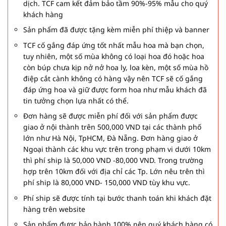
dịch. TCF cam kết đảm bảo tầm 90%-95% mẫu cho quý
khách hàng
Sản phẩm đã được tặng kèm miễn phí thiệp và banner
TCF cố gắng đáp ứng tốt nhất mẫu hoa mà bạn chọn,
tuy nhiên, một số mùa không có loại hoa đó hoặc hoa
còn búp chưa kịp nở nở hoa ly, loa kèn, một số mùa hồ
điệp cắt cành không có hàng vậy nên TCF sẽ cố gắng
đáp ứng hoa và giữ được form hoa như mẫu khách đã
tin tưởng chọn lựa nhất có thể.
Đơn hàng sẽ được miễn phí đối với sản phẩm được
giao ở nội thành trên 500,000 VND tại các thành phố
lớn như Hà Nội, TpHCM, Đà Nẵng. Đơn hàng giao ở
Ngoại thành các khu vực trên trong phạm vi dưới 10km
thì phí ship là 50,000 VND -80,000 VND. Trong trường
hợp trên 10km đối với địa chỉ các Tp. Lớn nêu trên thì
phí ship là 80,000 VND- 150,000 VND tùy khu vực.
Phí ship sẽ được tính tại bước thanh toán khi khách đặt
hàng trên website
Sản phẩm được bảo hành 100% nên quý khách hàng có