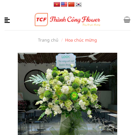
Bỏ
qua
nội
dung
Trang chủ
/
Hoa chúc mừng