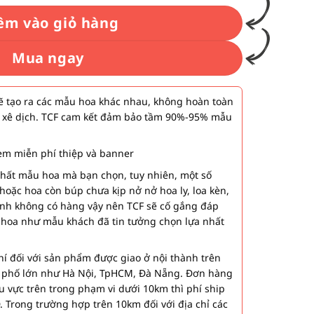
êm vào giỏ hàng
Mua ngay
 tạo ra các mẫu hoa khác nhau, không hoàn toàn
 xê dịch. TCF cam kết đảm bảo tầm 90%-95% mẫu
m miễn phí thiệp và banner
nhất mẫu hoa mà bạn chọn, tuy nhiên, một số
hoặc hoa còn búp chưa kịp nở nở hoa ly, loa kèn,
ành không có hàng vậy nên TCF sẽ cố gắng đáp
 hoa như mẫu khách đã tin tưởng chọn lựa nhất
í đối với sản phẩm được giao ở nội thành trên
h phố lớn như Hà Nội, TpHCM, Đà Nẵng. Đơn hàng
u vực trên trong phạm vi dưới 10km thì phí ship
. Trong trường hợp trên 10km đối với địa chỉ các