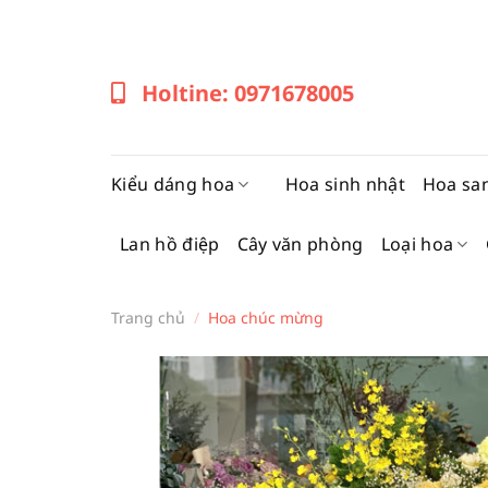
Bỏ
qua
nội
Holtine: 0971678005
dung
Kiểu dáng hoa
Hoa sinh nhật
Hoa sa
Lan hồ điệp
Cây văn phòng
Loại hoa
Trang chủ
/
Hoa chúc mừng