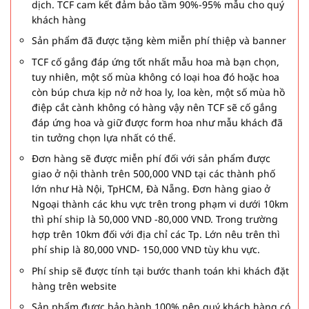
dịch. TCF cam kết đảm bảo tầm 90%-95% mẫu cho quý
khách hàng
Sản phẩm đã được tặng kèm miễn phí thiệp và banner
TCF cố gắng đáp ứng tốt nhất mẫu hoa mà bạn chọn,
tuy nhiên, một số mùa không có loại hoa đó hoặc hoa
còn búp chưa kịp nở nở hoa ly, loa kèn, một số mùa hồ
điệp cắt cành không có hàng vậy nên TCF sẽ cố gắng
đáp ứng hoa và giữ được form hoa như mẫu khách đã
tin tưởng chọn lựa nhất có thể.
Đơn hàng sẽ được miễn phí đối với sản phẩm được
giao ở nội thành trên 500,000 VND tại các thành phố
lớn như Hà Nội, TpHCM, Đà Nẵng. Đơn hàng giao ở
Ngoại thành các khu vực trên trong phạm vi dưới 10km
thì phí ship là 50,000 VND -80,000 VND. Trong trường
hợp trên 10km đối với địa chỉ các Tp. Lớn nêu trên thì
phí ship là 80,000 VND- 150,000 VND tùy khu vực.
Phí ship sẽ được tính tại bước thanh toán khi khách đặt
hàng trên website
Sản phẩm được bảo hành 100% nên quý khách hàng có