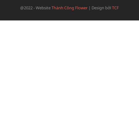
@2022 - Website
Thành Công Flower
|
Design bởi
TCF