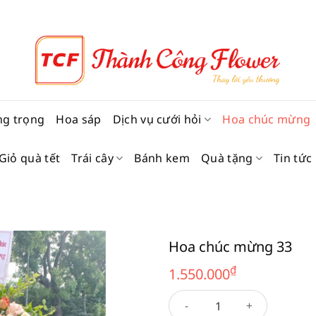
ng trọng
Hoa sáp
Dịch vụ cưới hỏi
Hoa chúc mừng
Giỏ quà tết
Trái cây
Bánh kem
Quà tặng
Tin tức
Hoa chúc mừng 33
₫
1.550.000
Hoa chúc mừng 33 số lượng