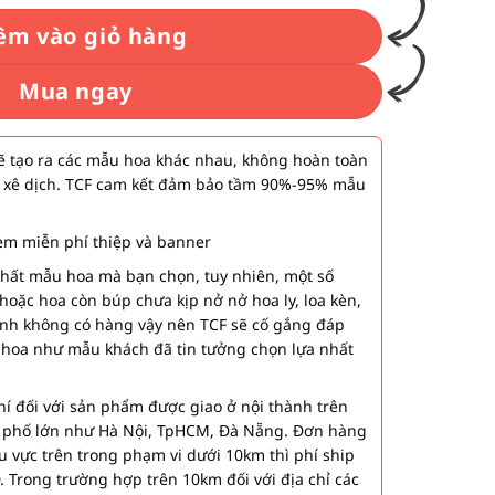
êm vào giỏ hàng
Mua ngay
 tạo ra các mẫu hoa khác nhau, không hoàn toàn
 xê dịch. TCF cam kết đảm bảo tầm 90%-95% mẫu
m miễn phí thiệp và banner
nhất mẫu hoa mà bạn chọn, tuy nhiên, một số
hoặc hoa còn búp chưa kịp nở nở hoa ly, loa kèn,
ành không có hàng vậy nên TCF sẽ cố gắng đáp
 hoa như mẫu khách đã tin tưởng chọn lựa nhất
í đối với sản phẩm được giao ở nội thành trên
h phố lớn như Hà Nội, TpHCM, Đà Nẵng. Đơn hàng
u vực trên trong phạm vi dưới 10km thì phí ship
. Trong trường hợp trên 10km đối với địa chỉ các