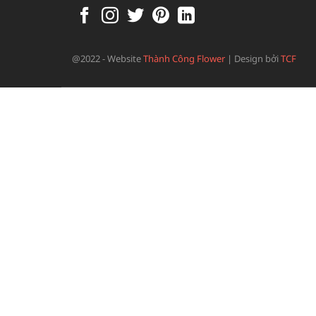
@2022 - Website
Thành Công Flower
|
Design bởi
TCF