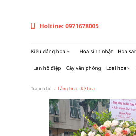
Bỏ
qua
nội
Holtine: 0971678005
dung
Kiểu dáng hoa
Hoa sinh nhật
Hoa sa
Lan hồ điệp
Cây văn phòng
Loại hoa
Trang chủ
/
Lẵng hoa - Kệ hoa