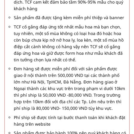
dịch. TCF cam kết đảm bảo tầm 90%-95% mẫu cho quý
khách hàng
Sản phẩm đã được tặng kèm miễn phí thiệp và banner
TCF cố gắng đáp ứng tốt nhất mẫu hoa mà bạn chọn,
tuy nhiên, một số mùa không có loại hoa đó hoặc hoa
còn búp chưa kịp nở nở hoa ly, loa kèn, một số mùa hồ
điệp cắt cành không có hàng vậy nên TCF sẽ cố gắng
đáp ứng hoa và giữ được form hoa như mẫu khách đã
tin tưởng chọn lựa nhất có thể.
Đơn hàng sẽ được miễn phí đối với sản phẩm được
giao ở nội thành trên 500,000 VND tại các thành phố
lớn như Hà Nội, TpHCM, Đà Nẵng. Đơn hàng giao ở
Ngoại thành các khu vực trên trong phạm vi dưới 10km
thì phí ship là 50,000 VND -80,000 VND. Trong trường
hợp trên 10km đối với địa chỉ các Tp. Lớn nêu trên thì
phí ship là 80,000 VND- 150,000 VND tùy khu vực.
Phí ship sẽ được tính tại bước thanh toán khi khách đặt
hàng trên website
Sản phẩm được bảo hành 100% nên quý khách hàng có