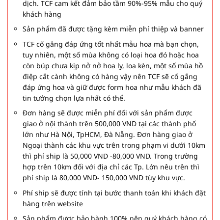
dịch. TCF cam kết đảm bảo tầm 90%-95% mẫu cho quý
khách hàng
Sản phẩm đã được tặng kèm miễn phí thiệp và banner
TCF cố gắng đáp ứng tốt nhất mẫu hoa mà bạn chọn,
tuy nhiên, một số mùa không có loại hoa đó hoặc hoa
còn búp chưa kịp nở nở hoa ly, loa kèn, một số mùa hồ
điệp cắt cành không có hàng vậy nên TCF sẽ cố gắng
đáp ứng hoa và giữ được form hoa như mẫu khách đã
tin tưởng chọn lựa nhất có thể.
Đơn hàng sẽ được miễn phí đối với sản phẩm được
giao ở nội thành trên 500,000 VND tại các thành phố
lớn như Hà Nội, TpHCM, Đà Nẵng. Đơn hàng giao ở
Ngoại thành các khu vực trên trong phạm vi dưới 10km
thì phí ship là 50,000 VND -80,000 VND. Trong trường
hợp trên 10km đối với địa chỉ các Tp. Lớn nêu trên thì
phí ship là 80,000 VND- 150,000 VND tùy khu vực.
Phí ship sẽ được tính tại bước thanh toán khi khách đặt
hàng trên website
Sản phẩm được bảo hành 100% nên quý khách hàng có