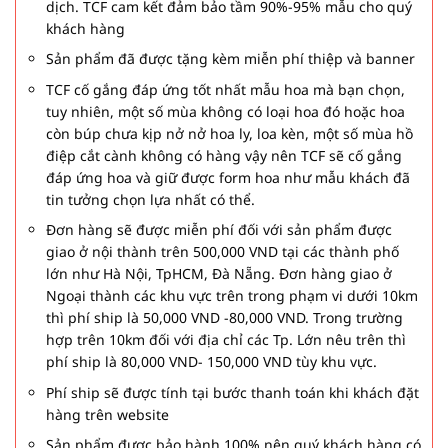
dịch. TCF cam kết đảm bảo tầm 90%-95% mẫu cho quý
khách hàng
Sản phẩm đã được tặng kèm miễn phí thiệp và banner
TCF cố gắng đáp ứng tốt nhất mẫu hoa mà bạn chọn,
tuy nhiên, một số mùa không có loại hoa đó hoặc hoa
còn búp chưa kịp nở nở hoa ly, loa kèn, một số mùa hồ
điệp cắt cành không có hàng vậy nên TCF sẽ cố gắng
đáp ứng hoa và giữ được form hoa như mẫu khách đã
tin tưởng chọn lựa nhất có thể.
Đơn hàng sẽ được miễn phí đối với sản phẩm được
giao ở nội thành trên 500,000 VND tại các thành phố
lớn như Hà Nội, TpHCM, Đà Nẵng. Đơn hàng giao ở
Ngoại thành các khu vực trên trong phạm vi dưới 10km
thì phí ship là 50,000 VND -80,000 VND. Trong trường
hợp trên 10km đối với địa chỉ các Tp. Lớn nêu trên thì
phí ship là 80,000 VND- 150,000 VND tùy khu vực.
Phí ship sẽ được tính tại bước thanh toán khi khách đặt
hàng trên website
Sản phẩm được bảo hành 100% nên quý khách hàng có