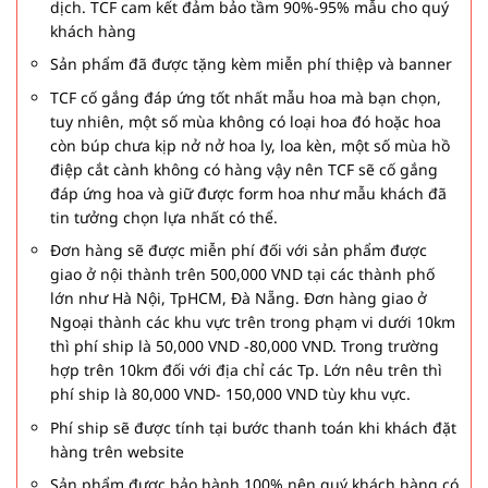
dịch. TCF cam kết đảm bảo tầm 90%-95% mẫu cho quý
khách hàng
Sản phẩm đã được tặng kèm miễn phí thiệp và banner
TCF cố gắng đáp ứng tốt nhất mẫu hoa mà bạn chọn,
tuy nhiên, một số mùa không có loại hoa đó hoặc hoa
còn búp chưa kịp nở nở hoa ly, loa kèn, một số mùa hồ
điệp cắt cành không có hàng vậy nên TCF sẽ cố gắng
đáp ứng hoa và giữ được form hoa như mẫu khách đã
tin tưởng chọn lựa nhất có thể.
Đơn hàng sẽ được miễn phí đối với sản phẩm được
giao ở nội thành trên 500,000 VND tại các thành phố
lớn như Hà Nội, TpHCM, Đà Nẵng. Đơn hàng giao ở
Ngoại thành các khu vực trên trong phạm vi dưới 10km
thì phí ship là 50,000 VND -80,000 VND. Trong trường
hợp trên 10km đối với địa chỉ các Tp. Lớn nêu trên thì
phí ship là 80,000 VND- 150,000 VND tùy khu vực.
Phí ship sẽ được tính tại bước thanh toán khi khách đặt
hàng trên website
Sản phẩm được bảo hành 100% nên quý khách hàng có