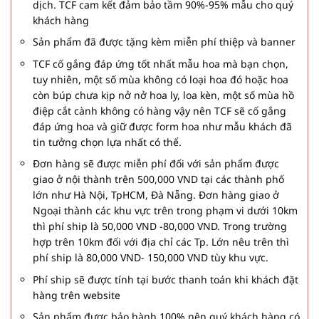
dịch. TCF cam kết đảm bảo tầm 90%-95% mẫu cho quý
khách hàng
Sản phẩm đã được tặng kèm miễn phí thiệp và banner
TCF cố gắng đáp ứng tốt nhất mẫu hoa mà bạn chọn,
tuy nhiên, một số mùa không có loại hoa đó hoặc hoa
còn búp chưa kịp nở nở hoa ly, loa kèn, một số mùa hồ
điệp cắt cành không có hàng vậy nên TCF sẽ cố gắng
đáp ứng hoa và giữ được form hoa như mẫu khách đã
tin tưởng chọn lựa nhất có thể.
Đơn hàng sẽ được miễn phí đối với sản phẩm được
giao ở nội thành trên 500,000 VND tại các thành phố
lớn như Hà Nội, TpHCM, Đà Nẵng. Đơn hàng giao ở
Ngoại thành các khu vực trên trong phạm vi dưới 10km
thì phí ship là 50,000 VND -80,000 VND. Trong trường
hợp trên 10km đối với địa chỉ các Tp. Lớn nêu trên thì
phí ship là 80,000 VND- 150,000 VND tùy khu vực.
Phí ship sẽ được tính tại bước thanh toán khi khách đặt
hàng trên website
Sản phẩm được bảo hành 100% nên quý khách hàng có