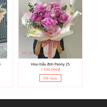
4
Hoa mẫu đơn Peony 25
1.030.000
₫
Đặt ngay