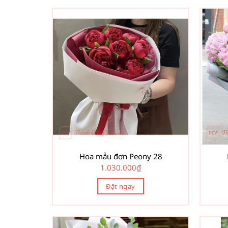
Hoa mẫu đơn Peony 28
1.030.000
₫
Đặt ngay