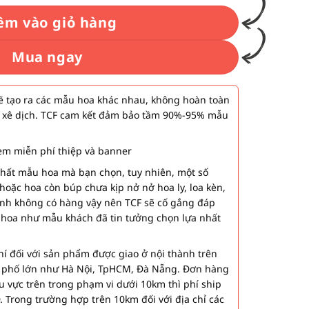
êm vào giỏ hàng
Mua ngay
 tạo ra các mẫu hoa khác nhau, không hoàn toàn
 xê dịch. TCF cam kết đảm bảo tầm 90%-95% mẫu
m miễn phí thiệp và banner
nhất mẫu hoa mà bạn chọn, tuy nhiên, một số
hoặc hoa còn búp chưa kịp nở nở hoa ly, loa kèn,
ành không có hàng vậy nên TCF sẽ cố gắng đáp
 hoa như mẫu khách đã tin tưởng chọn lựa nhất
í đối với sản phẩm được giao ở nội thành trên
h phố lớn như Hà Nội, TpHCM, Đà Nẵng. Đơn hàng
u vực trên trong phạm vi dưới 10km thì phí ship
. Trong trường hợp trên 10km đối với địa chỉ các