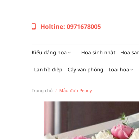
Bỏ
qua
nội
Holtine: 0971678005
dung
Kiểu dáng hoa
Hoa sinh nhật
Hoa sa
Lan hồ điệp
Cây văn phòng
Loại hoa
Trang chủ
/
Mẫu đơn Peony