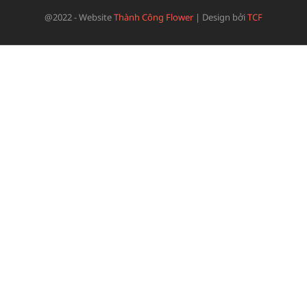
@2022 - Website
Thành Công Flower
|
Design bởi
TCF