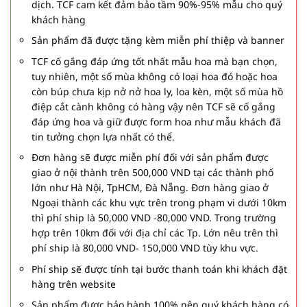
dịch. TCF cam kết đảm bảo tầm 90%-95% mẫu cho quý
khách hàng
Sản phẩm đã được tặng kèm miễn phí thiệp và banner
TCF cố gắng đáp ứng tốt nhất mẫu hoa mà bạn chọn,
tuy nhiên, một số mùa không có loại hoa đó hoặc hoa
còn búp chưa kịp nở nở hoa ly, loa kèn, một số mùa hồ
điệp cắt cành không có hàng vậy nên TCF sẽ cố gắng
đáp ứng hoa và giữ được form hoa như mẫu khách đã
tin tưởng chọn lựa nhất có thể.
Đơn hàng sẽ được miễn phí đối với sản phẩm được
giao ở nội thành trên 500,000 VND tại các thành phố
lớn như Hà Nội, TpHCM, Đà Nẵng. Đơn hàng giao ở
Ngoại thành các khu vực trên trong phạm vi dưới 10km
thì phí ship là 50,000 VND -80,000 VND. Trong trường
hợp trên 10km đối với địa chỉ các Tp. Lớn nêu trên thì
phí ship là 80,000 VND- 150,000 VND tùy khu vực.
Phí ship sẽ được tính tại bước thanh toán khi khách đặt
hàng trên website
Sản phẩm được bảo hành 100% nên quý khách hàng có