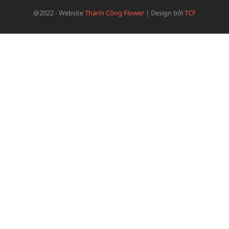
@2022 - Website
Thành Công Flower
|
Design bởi
TCF