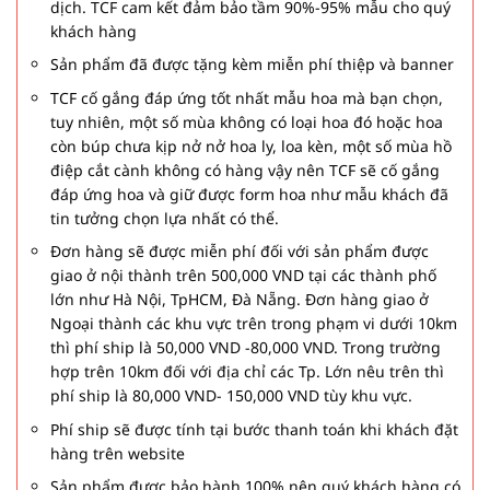
dịch. TCF cam kết đảm bảo tầm 90%-95% mẫu cho quý
khách hàng
Sản phẩm đã được tặng kèm miễn phí thiệp và banner
TCF cố gắng đáp ứng tốt nhất mẫu hoa mà bạn chọn,
tuy nhiên, một số mùa không có loại hoa đó hoặc hoa
còn búp chưa kịp nở nở hoa ly, loa kèn, một số mùa hồ
điệp cắt cành không có hàng vậy nên TCF sẽ cố gắng
đáp ứng hoa và giữ được form hoa như mẫu khách đã
tin tưởng chọn lựa nhất có thể.
Đơn hàng sẽ được miễn phí đối với sản phẩm được
giao ở nội thành trên 500,000 VND tại các thành phố
lớn như Hà Nội, TpHCM, Đà Nẵng. Đơn hàng giao ở
Ngoại thành các khu vực trên trong phạm vi dưới 10km
thì phí ship là 50,000 VND -80,000 VND. Trong trường
hợp trên 10km đối với địa chỉ các Tp. Lớn nêu trên thì
phí ship là 80,000 VND- 150,000 VND tùy khu vực.
Phí ship sẽ được tính tại bước thanh toán khi khách đặt
hàng trên website
Sản phẩm được bảo hành 100% nên quý khách hàng có