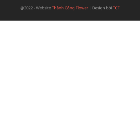
@2022 - Website
Thành Công Flower
|
Design bởi
TCF