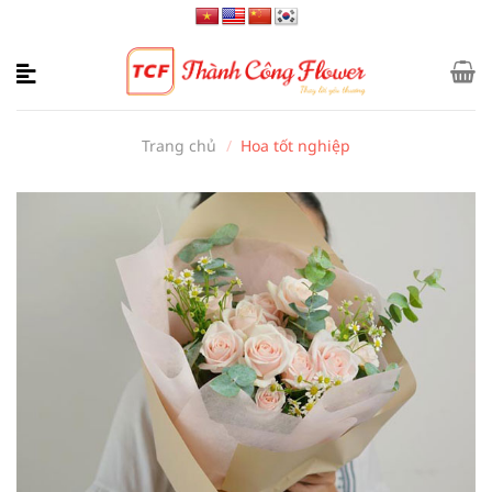
Bỏ
qua
nội
dung
Trang chủ
/
Hoa tốt nghiệp