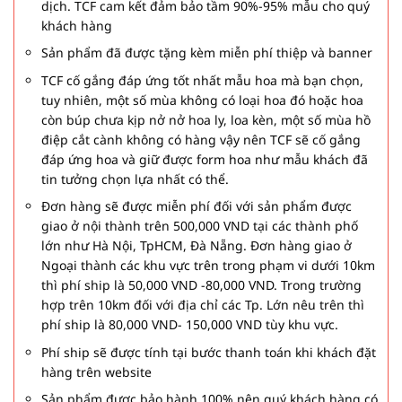
dịch. TCF cam kết đảm bảo tầm 90%-95% mẫu cho quý
khách hàng
Sản phẩm đã được tặng kèm miễn phí thiệp và banner
TCF cố gắng đáp ứng tốt nhất mẫu hoa mà bạn chọn,
tuy nhiên, một số mùa không có loại hoa đó hoặc hoa
còn búp chưa kịp nở nở hoa ly, loa kèn, một số mùa hồ
điệp cắt cành không có hàng vậy nên TCF sẽ cố gắng
đáp ứng hoa và giữ được form hoa như mẫu khách đã
tin tưởng chọn lựa nhất có thể.
Đơn hàng sẽ được miễn phí đối với sản phẩm được
giao ở nội thành trên 500,000 VND tại các thành phố
lớn như Hà Nội, TpHCM, Đà Nẵng. Đơn hàng giao ở
Ngoại thành các khu vực trên trong phạm vi dưới 10km
thì phí ship là 50,000 VND -80,000 VND. Trong trường
hợp trên 10km đối với địa chỉ các Tp. Lớn nêu trên thì
phí ship là 80,000 VND- 150,000 VND tùy khu vực.
Phí ship sẽ được tính tại bước thanh toán khi khách đặt
hàng trên website
Sản phẩm được bảo hành 100% nên quý khách hàng có