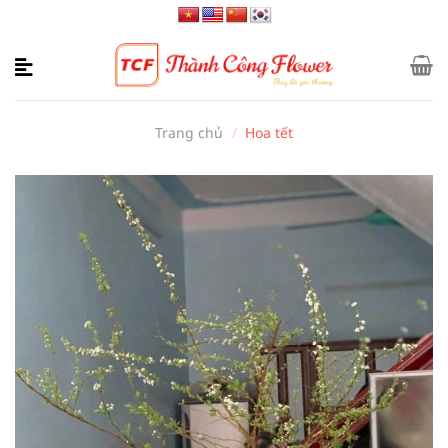
Bỏ
qua
nội
dung
Trang chủ
/
Hoa tết