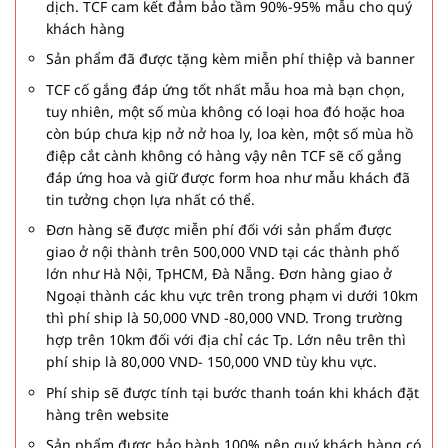
dịch. TCF cam kết đảm bảo tầm 90%-95% mẫu cho quý
khách hàng
Sản phẩm đã được tặng kèm miễn phí thiệp và banner
TCF cố gắng đáp ứng tốt nhất mẫu hoa mà bạn chọn,
tuy nhiên, một số mùa không có loại hoa đó hoặc hoa
còn búp chưa kịp nở nở hoa ly, loa kèn, một số mùa hồ
điệp cắt cành không có hàng vậy nên TCF sẽ cố gắng
đáp ứng hoa và giữ được form hoa như mẫu khách đã
tin tưởng chọn lựa nhất có thể.
Đơn hàng sẽ được miễn phí đối với sản phẩm được
giao ở nội thành trên 500,000 VND tại các thành phố
lớn như Hà Nội, TpHCM, Đà Nẵng. Đơn hàng giao ở
Ngoại thành các khu vực trên trong phạm vi dưới 10km
thì phí ship là 50,000 VND -80,000 VND. Trong trường
hợp trên 10km đối với địa chỉ các Tp. Lớn nêu trên thì
phí ship là 80,000 VND- 150,000 VND tùy khu vực.
Phí ship sẽ được tính tại bước thanh toán khi khách đặt
hàng trên website
Sản phẩm được bảo hành 100% nên quý khách hàng có