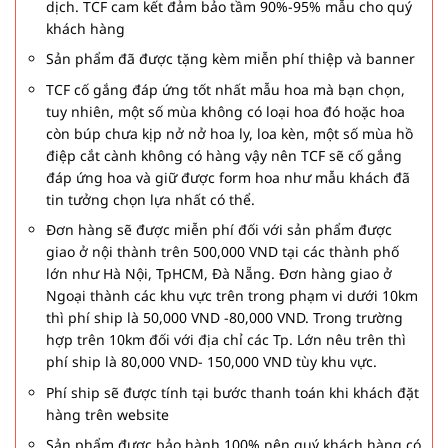
dịch. TCF cam kết đảm bảo tầm 90%-95% mẫu cho quý
khách hàng
Sản phẩm đã được tặng kèm miễn phí thiệp và banner
TCF cố gắng đáp ứng tốt nhất mẫu hoa mà bạn chọn,
tuy nhiên, một số mùa không có loại hoa đó hoặc hoa
còn búp chưa kịp nở nở hoa ly, loa kèn, một số mùa hồ
điệp cắt cành không có hàng vậy nên TCF sẽ cố gắng
đáp ứng hoa và giữ được form hoa như mẫu khách đã
tin tưởng chọn lựa nhất có thể.
Đơn hàng sẽ được miễn phí đối với sản phẩm được
giao ở nội thành trên 500,000 VND tại các thành phố
lớn như Hà Nội, TpHCM, Đà Nẵng. Đơn hàng giao ở
Ngoại thành các khu vực trên trong phạm vi dưới 10km
thì phí ship là 50,000 VND -80,000 VND. Trong trường
hợp trên 10km đối với địa chỉ các Tp. Lớn nêu trên thì
phí ship là 80,000 VND- 150,000 VND tùy khu vực.
Phí ship sẽ được tính tại bước thanh toán khi khách đặt
hàng trên website
Sản phẩm được bảo hành 100% nên quý khách hàng có