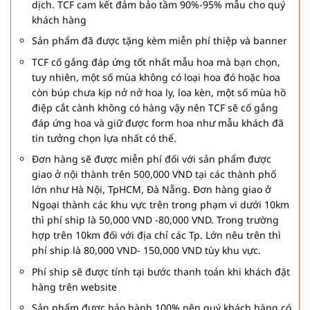
dịch. TCF cam kết đảm bảo tầm 90%-95% mẫu cho quý
khách hàng
Sản phẩm đã được tặng kèm miễn phí thiệp và banner
TCF cố gắng đáp ứng tốt nhất mẫu hoa mà bạn chọn,
tuy nhiên, một số mùa không có loại hoa đó hoặc hoa
còn búp chưa kịp nở nở hoa ly, loa kèn, một số mùa hồ
điệp cắt cành không có hàng vậy nên TCF sẽ cố gắng
đáp ứng hoa và giữ được form hoa như mẫu khách đã
tin tưởng chọn lựa nhất có thể.
Đơn hàng sẽ được miễn phí đối với sản phẩm được
giao ở nội thành trên 500,000 VND tại các thành phố
lớn như Hà Nội, TpHCM, Đà Nẵng. Đơn hàng giao ở
Ngoại thành các khu vực trên trong phạm vi dưới 10km
thì phí ship là 50,000 VND -80,000 VND. Trong trường
hợp trên 10km đối với địa chỉ các Tp. Lớn nêu trên thì
phí ship là 80,000 VND- 150,000 VND tùy khu vực.
Phí ship sẽ được tính tại bước thanh toán khi khách đặt
hàng trên website
Sản phẩm được bảo hành 100% nên quý khách hàng có