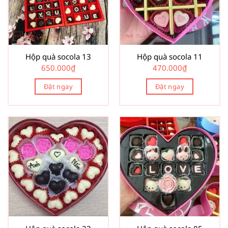
Hộp quà socola 13
Hộp quà socola 11
650.000
₫
470.000
₫
Đặt ngay
Đặt ngay