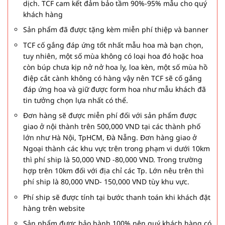
dịch. TCF cam kết đảm bảo tầm 90%-95% mẫu cho quý
khách hàng
Sản phẩm đã được tặng kèm miễn phí thiệp và banner
TCF cố gắng đáp ứng tốt nhất mẫu hoa mà bạn chọn,
tuy nhiên, một số mùa không có loại hoa đó hoặc hoa
còn búp chưa kịp nở nở hoa ly, loa kèn, một số mùa hồ
điệp cắt cành không có hàng vậy nên TCF sẽ cố gắng
đáp ứng hoa và giữ được form hoa như mẫu khách đã
tin tưởng chọn lựa nhất có thể.
Đơn hàng sẽ được miễn phí đối với sản phẩm được
giao ở nội thành trên 500,000 VND tại các thành phố
lớn như Hà Nội, TpHCM, Đà Nẵng. Đơn hàng giao ở
Ngoại thành các khu vực trên trong phạm vi dưới 10km
thì phí ship là 50,000 VND -80,000 VND. Trong trường
hợp trên 10km đối với địa chỉ các Tp. Lớn nêu trên thì
phí ship là 80,000 VND- 150,000 VND tùy khu vực.
Phí ship sẽ được tính tại bước thanh toán khi khách đặt
hàng trên website
Sản phẩm được bảo hành 100% nên quý khách hàng có