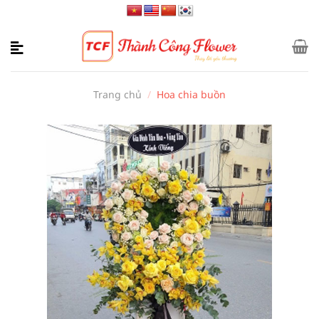
Bỏ
qua
nội
dung
Trang chủ
/
Hoa chia buồn