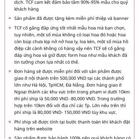
dịch. TCF cam kết đảm bảo tầm 90%-95% mẫu cho quý
khách hàng
Sản phẩm đã được tặng kèm miễn phí thiệp và banner
TCF cố gắng đáp ứng tốt nhất mẫu hoa mà bạn chọn,
tuy nhiên, một số mùa không có loại hoa đó hoặc hoa
còn búp chưa kịp nở nở hoa ly, loa kèn, một số mùa hồ
điệp cắt cành không có hàng vậy nên TCF sẽ cố gắng
đáp ứng hoa và giữ được form hoa như mẫu khách đã
tin tưởng chọn lựa nhất có thể.
Đơn hàng sẽ được miễn phí đối với sản phẩm được
giao ở nội thành trên 500,000 VND tại các thành phố
lớn như Hà Nội, TpHCM, Đà Nẵng. Đơn hàng giao ở
Ngoại thành các khu vực trên trong phạm vi dưới 10km
thì phí ship là 50,000 VND -80,000 VND. Trong trường
hợp trên 10km đối với địa chỉ các Tp. Lớn nêu trên thì
phí ship là 80,000 VND- 150,000 VND tùy khu vực.
Phí ship sẽ được tính tại bước thanh toán khi khách đặt
hàng trên website
Sản phẩm được bảo hành 100% nên quý khách hàng có