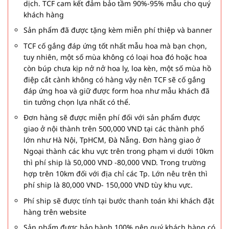
dịch. TCF cam kết đảm bảo tầm 90%-95% mẫu cho quý
khách hàng
Sản phẩm đã được tặng kèm miễn phí thiệp và banner
TCF cố gắng đáp ứng tốt nhất mẫu hoa mà bạn chọn,
tuy nhiên, một số mùa không có loại hoa đó hoặc hoa
còn búp chưa kịp nở nở hoa ly, loa kèn, một số mùa hồ
điệp cắt cành không có hàng vậy nên TCF sẽ cố gắng
đáp ứng hoa và giữ được form hoa như mẫu khách đã
tin tưởng chọn lựa nhất có thể.
Đơn hàng sẽ được miễn phí đối với sản phẩm được
giao ở nội thành trên 500,000 VND tại các thành phố
lớn như Hà Nội, TpHCM, Đà Nẵng. Đơn hàng giao ở
Ngoại thành các khu vực trên trong phạm vi dưới 10km
thì phí ship là 50,000 VND -80,000 VND. Trong trường
hợp trên 10km đối với địa chỉ các Tp. Lớn nêu trên thì
phí ship là 80,000 VND- 150,000 VND tùy khu vực.
Phí ship sẽ được tính tại bước thanh toán khi khách đặt
hàng trên website
Sản phẩm được bảo hành 100% nên quý khách hàng có