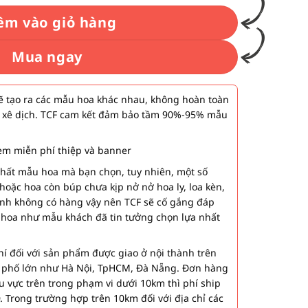
êm vào giỏ hàng
Mua ngay
 tạo ra các mẫu hoa khác nhau, không hoàn toàn
 xê dịch. TCF cam kết đảm bảo tầm 90%-95% mẫu
m miễn phí thiệp và banner
nhất mẫu hoa mà bạn chọn, tuy nhiên, một số
hoặc hoa còn búp chưa kịp nở nở hoa ly, loa kèn,
ành không có hàng vậy nên TCF sẽ cố gắng đáp
 hoa như mẫu khách đã tin tưởng chọn lựa nhất
í đối với sản phẩm được giao ở nội thành trên
h phố lớn như Hà Nội, TpHCM, Đà Nẵng. Đơn hàng
u vực trên trong phạm vi dưới 10km thì phí ship
. Trong trường hợp trên 10km đối với địa chỉ các