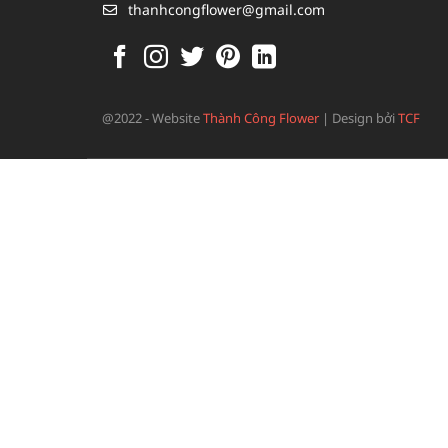
thanhcongflower@gmail.com
@2022 - Website
Thành Công Flower
|
Design bởi
TCF