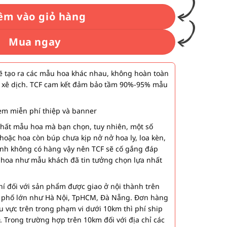
êm vào giỏ hàng
Mua ngay
 tạo ra các mẫu hoa khác nhau, không hoàn toàn
 xê dịch. TCF cam kết đảm bảo tầm 90%-95% mẫu
m miễn phí thiệp và banner
nhất mẫu hoa mà bạn chọn, tuy nhiên, một số
hoặc hoa còn búp chưa kịp nở nở hoa ly, loa kèn,
ành không có hàng vậy nên TCF sẽ cố gắng đáp
 hoa như mẫu khách đã tin tưởng chọn lựa nhất
í đối với sản phẩm được giao ở nội thành trên
h phố lớn như Hà Nội, TpHCM, Đà Nẵng. Đơn hàng
u vực trên trong phạm vi dưới 10km thì phí ship
. Trong trường hợp trên 10km đối với địa chỉ các