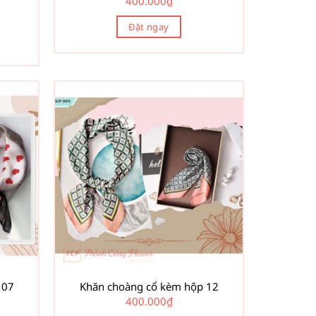
400.000
₫
Đặt ngay
 07
Khăn choàng cổ kèm hộp 12
400.000
₫