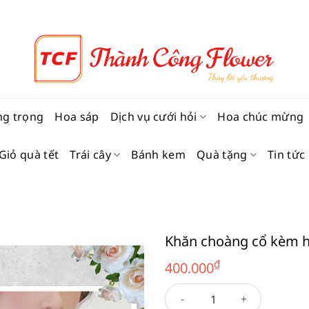
ng trọng
Hoa sáp
Dịch vụ cưới hỏi
Hoa chúc mừng
Giỏ quà tết
Trái cây
Bánh kem
Quà tặng
Tin tức
Khăn choàng cổ kèm 
₫
400.000
Khăn choàng cổ kèm hộp 13 