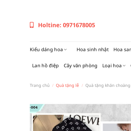
Bỏ
qua
nội
Holtine: 0971678005
dung
Kiểu dáng hoa
Hoa sinh nhật
Hoa sa
Lan hồ điệp
Cây văn phòng
Loại hoa
Trang chủ
/
Quà tặng lễ
/
Quà tặng khăn choàng