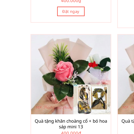
400.000
₫
Đặt ngay
Quà tặng khăn choàng cổ + bó hoa
Quà t
sáp mini 13
400.000
₫