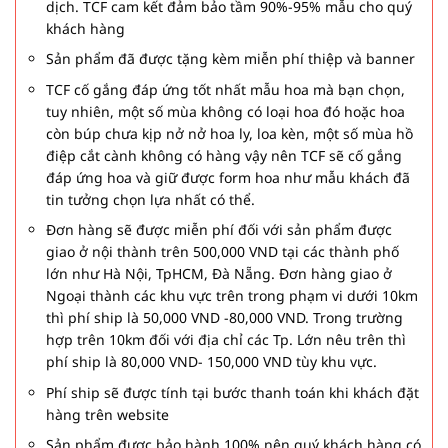
dịch. TCF cam kết đảm bảo tầm 90%-95% mẫu cho quý
khách hàng
Sản phẩm đã được tặng kèm miễn phí thiệp và banner
TCF cố gắng đáp ứng tốt nhất mẫu hoa mà bạn chọn,
tuy nhiên, một số mùa không có loại hoa đó hoặc hoa
còn búp chưa kịp nở nở hoa ly, loa kèn, một số mùa hồ
điệp cắt cành không có hàng vậy nên TCF sẽ cố gắng
đáp ứng hoa và giữ được form hoa như mẫu khách đã
tin tưởng chọn lựa nhất có thể.
Đơn hàng sẽ được miễn phí đối với sản phẩm được
giao ở nội thành trên 500,000 VND tại các thành phố
lớn như Hà Nội, TpHCM, Đà Nẵng. Đơn hàng giao ở
Ngoại thành các khu vực trên trong phạm vi dưới 10km
thì phí ship là 50,000 VND -80,000 VND. Trong trường
hợp trên 10km đối với địa chỉ các Tp. Lớn nêu trên thì
phí ship là 80,000 VND- 150,000 VND tùy khu vực.
Phí ship sẽ được tính tại bước thanh toán khi khách đặt
hàng trên website
Sản phẩm được bảo hành 100% nên quý khách hàng có