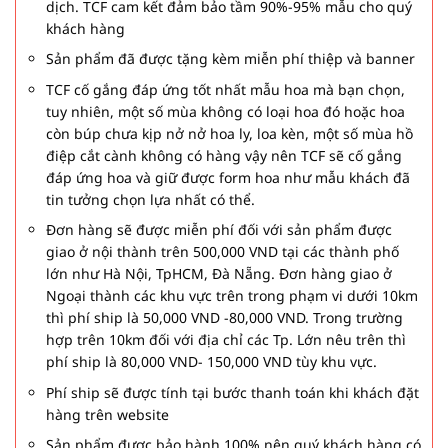
dịch. TCF cam kết đảm bảo tầm 90%-95% mẫu cho quý
khách hàng
Sản phẩm đã được tặng kèm miễn phí thiệp và banner
TCF cố gắng đáp ứng tốt nhất mẫu hoa mà bạn chọn,
tuy nhiên, một số mùa không có loại hoa đó hoặc hoa
còn búp chưa kịp nở nở hoa ly, loa kèn, một số mùa hồ
điệp cắt cành không có hàng vậy nên TCF sẽ cố gắng
đáp ứng hoa và giữ được form hoa như mẫu khách đã
tin tưởng chọn lựa nhất có thể.
Đơn hàng sẽ được miễn phí đối với sản phẩm được
giao ở nội thành trên 500,000 VND tại các thành phố
lớn như Hà Nội, TpHCM, Đà Nẵng. Đơn hàng giao ở
Ngoại thành các khu vực trên trong phạm vi dưới 10km
thì phí ship là 50,000 VND -80,000 VND. Trong trường
hợp trên 10km đối với địa chỉ các Tp. Lớn nêu trên thì
phí ship là 80,000 VND- 150,000 VND tùy khu vực.
Phí ship sẽ được tính tại bước thanh toán khi khách đặt
hàng trên website
Sản phẩm được bảo hành 100% nên quý khách hàng có