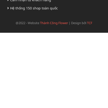
Hệ thống 150 shop toàn quốc
@2022 - Website
Thành Công Flower
|
Design bởi
TCF