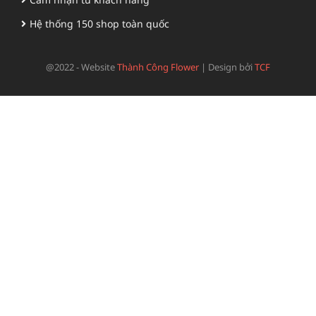
Hệ thống 150 shop toàn quốc
@2022 - Website
Thành Công Flower
|
Design bởi
TCF