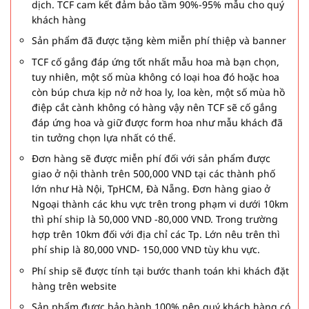
dịch. TCF cam kết đảm bảo tầm 90%-95% mẫu cho quý
khách hàng
Sản phẩm đã được tặng kèm miễn phí thiệp và banner
TCF cố gắng đáp ứng tốt nhất mẫu hoa mà bạn chọn,
tuy nhiên, một số mùa không có loại hoa đó hoặc hoa
còn búp chưa kịp nở nở hoa ly, loa kèn, một số mùa hồ
điệp cắt cành không có hàng vậy nên TCF sẽ cố gắng
đáp ứng hoa và giữ được form hoa như mẫu khách đã
tin tưởng chọn lựa nhất có thể.
Đơn hàng sẽ được miễn phí đối với sản phẩm được
giao ở nội thành trên 500,000 VND tại các thành phố
lớn như Hà Nội, TpHCM, Đà Nẵng. Đơn hàng giao ở
Ngoại thành các khu vực trên trong phạm vi dưới 10km
thì phí ship là 50,000 VND -80,000 VND. Trong trường
hợp trên 10km đối với địa chỉ các Tp. Lớn nêu trên thì
phí ship là 80,000 VND- 150,000 VND tùy khu vực.
Phí ship sẽ được tính tại bước thanh toán khi khách đặt
hàng trên website
Sản phẩm được bảo hành 100% nên quý khách hàng có