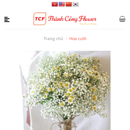
Bỏ
qua
nội
dung
Trang chủ
/
Hoa cưới