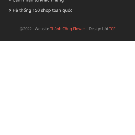
Hệ thống 150 shop toàn quốc
@2022 - Website
Thành Công Flower
|
Design bởi
TCF