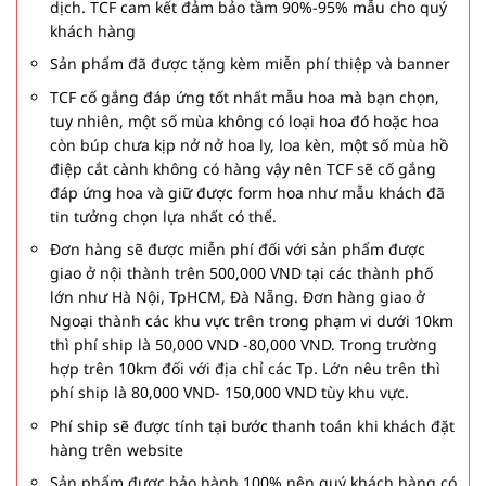
dịch. TCF cam kết đảm bảo tầm 90%-95% mẫu cho quý
khách hàng
Sản phẩm đã được tặng kèm miễn phí thiệp và banner
TCF cố gắng đáp ứng tốt nhất mẫu hoa mà bạn chọn,
tuy nhiên, một số mùa không có loại hoa đó hoặc hoa
còn búp chưa kịp nở nở hoa ly, loa kèn, một số mùa hồ
điệp cắt cành không có hàng vậy nên TCF sẽ cố gắng
đáp ứng hoa và giữ được form hoa như mẫu khách đã
tin tưởng chọn lựa nhất có thể.
Đơn hàng sẽ được miễn phí đối với sản phẩm được
giao ở nội thành trên 500,000 VND tại các thành phố
lớn như Hà Nội, TpHCM, Đà Nẵng. Đơn hàng giao ở
Ngoại thành các khu vực trên trong phạm vi dưới 10km
thì phí ship là 50,000 VND -80,000 VND. Trong trường
hợp trên 10km đối với địa chỉ các Tp. Lớn nêu trên thì
phí ship là 80,000 VND- 150,000 VND tùy khu vực.
Phí ship sẽ được tính tại bước thanh toán khi khách đặt
hàng trên website
Sản phẩm được bảo hành 100% nên quý khách hàng có