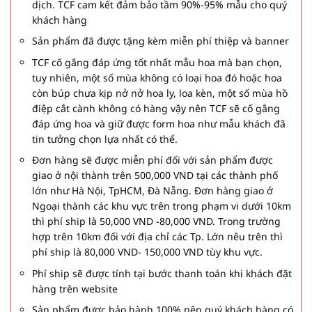
dịch. TCF cam kết đảm bảo tầm 90%-95% mẫu cho quý
khách hàng
Sản phẩm đã được tặng kèm miễn phí thiệp và banner
TCF cố gắng đáp ứng tốt nhất mẫu hoa mà bạn chọn,
tuy nhiên, một số mùa không có loại hoa đó hoặc hoa
còn búp chưa kịp nở nở hoa ly, loa kèn, một số mùa hồ
điệp cắt cành không có hàng vậy nên TCF sẽ cố gắng
đáp ứng hoa và giữ được form hoa như mẫu khách đã
tin tưởng chọn lựa nhất có thể.
Đơn hàng sẽ được miễn phí đối với sản phẩm được
giao ở nội thành trên 500,000 VND tại các thành phố
lớn như Hà Nội, TpHCM, Đà Nẵng. Đơn hàng giao ở
Ngoại thành các khu vực trên trong phạm vi dưới 10km
thì phí ship là 50,000 VND -80,000 VND. Trong trường
hợp trên 10km đối với địa chỉ các Tp. Lớn nêu trên thì
phí ship là 80,000 VND- 150,000 VND tùy khu vực.
Phí ship sẽ được tính tại bước thanh toán khi khách đặt
hàng trên website
Sản phẩm được bảo hành 100% nên quý khách hàng có