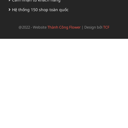
Hệ thống 150 shop toàn quốc
@2022 - Website
Thành Công Flower
|
Design bởi
TCF